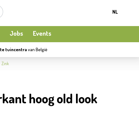
NL
Jobs
Events
te tuincentra
van België
Kamerplanten
Kooi-en natuurvogels
Terrasverwarming
Zink
Meststoffen en bodemverbetering
Ecocheques
Waterpret
rkant hoog old look
Beschermen
Apéro moment
Kledij