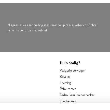
Mis geen enkele aanbieding, inspirerende tip of nieuwsbericht. Schrijf
je nu in voor onze nieuwsbrief
Hulp nodig?
Veelgestelde vragen
Betalen
Levering
Retourneren
Cadeaukaart saldochecker
Ecocheques