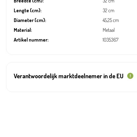
Breedte (cm):
32 cm
Lengte (cm):
32 cm
Diameter (cm):
45,25 cm
Material:
Metaal
Artikel nummer:
1035367
Verantwoordelijk marktdeelnemer in de EU
!