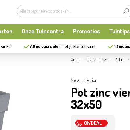
arten
Onze Tuincentra
Promoties
Tuintips
 winkel
Altijd voordelen
met je klantenkaart
13
moois
planten
oken
Buitenplanten
Knaagdieren
Kookatelier
Groen
Buitenpotten
Metaal
m
en en allerlei
Bollen en zaden
Vijver
Zonnewering
Mega collection
Pot zinc vie
tten
Tuininrichting
Homewear
32x50
eren
eelgoed
Bestrijding
Oh'DEAL
ues
Kweekaccessoires