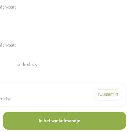
ntenkaart
ntenkaart
In stock
werkdag
In het winkelmandje