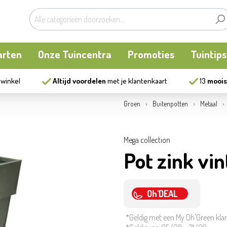
arten
Onze Tuincentra
Promoties
Tuintips
 winkel
Altijd voordelen
met je klantenkaart
13
moois
planten
oken
Buitenplanten
Knaagdieren
Kookatelier
Groen
Buitenpotten
Metaal
m
en en allerlei
Bollen en zaden
Vijver
Zonnewering
Mega collection
Pot zink vi
tten
Tuininrichting
Homewear
eren
eelgoed
Bestrijding
Oh'DEAL
*Geldig met een My Oh'Green kla
ues
Kweekaccessoires