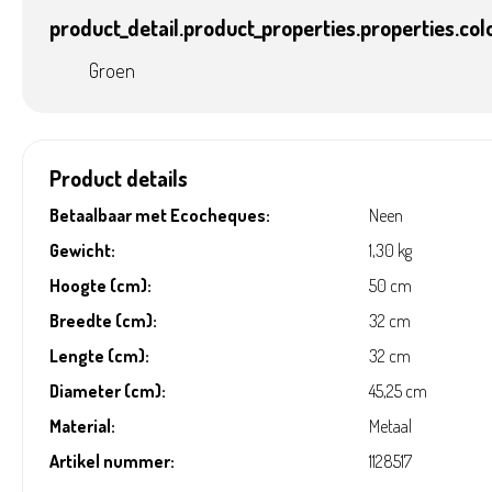
product_detail.product_properties.properties.col
Groen
Product details
Betaalbaar met Ecocheques:
Neen
Gewicht:
1,30 kg
Hoogte (cm):
50 cm
Breedte (cm):
32 cm
Lengte (cm):
32 cm
Diameter (cm):
45,25 cm
Material:
Metaal
Artikel nummer:
1128517