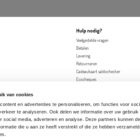
Hulp nodig?
Veelgestelde vragen
Betalen
Levering
Retourneren
Cadeaukaart saldochecker
Ecocheques
ik van cookies
ontent en advertenties te personaliseren, om functies voor soci
erkeer te analyseren. Ook delen we informatie over uw gebruik
or social media, adverteren en analyse. Deze partners kunnen 
ormatie die u aan ze heeft verstrekt of die ze hebben verzameld
OORNIK
EKEREN
FRAMERIES
GOUVY
HOGNOUL
LOUVAIN-LA-NEUVE
N
es.
S-SUR-MEUSE
SINT-KATELIJNE-WAVER
ZWIJNDRECHT