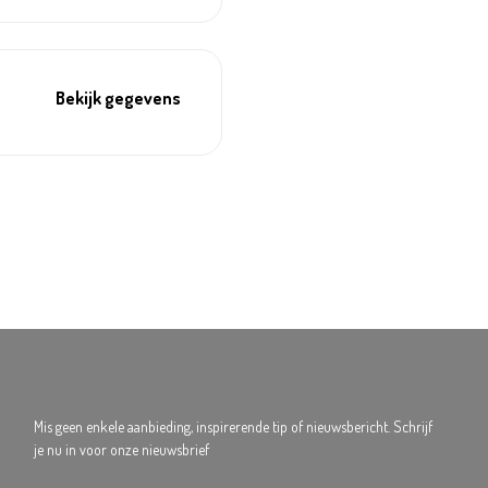
Bekijk gegevens
Mis geen enkele aanbieding, inspirerende tip of nieuwsbericht. Schrijf
je nu in voor onze nieuwsbrief