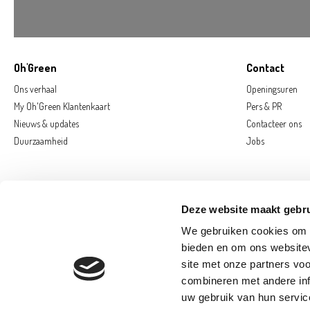
Oh'Green
Contact
Ons verhaal
Openingsuren
My Oh'Green Klantenkaart
Pers & PR
Nieuws & updates
Contacteer ons
Duurzaamheid
Jobs
Deze website maakt gebru
We gebruiken cookies om c
bieden en om ons websitev
site met onze partners vo
combineren met andere inf
AARSCHOT
D
uw gebruik van hun servic
SAINT-GEORGE