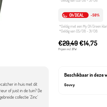
*Geldig van 05/08 - 31/08
Oh'DEAL
-50%
*Geldig met een My Oh'Green kla
*Geldig van 05/08 - 31/08
€
29,49
€14,75
Prijzen incl. BTW
Beschikbaar in deze 
catcher in huis met dit
Gouvy
rieur of juist in de tuin? De
ebreide collectie 'Zinc'