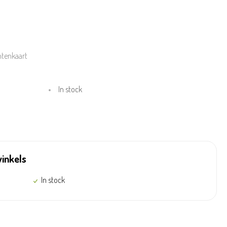
ntenkaart
In stock
winkels
In stock