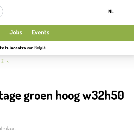
NL
Jobs
Events
te tuincentra
van België
Kamerplanten
Kooi-en natuurvogels
Terrasverwarming
Zink
Meststoffen en bodemverbetering
Ecocheques
Waterpret
ntage groen hoog w32h50
Beschermen
Apéro moment
Kledij
ntenkaart