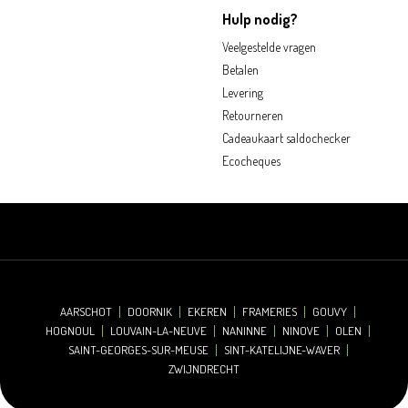
Hulp nodig?
Veelgestelde vragen
Betalen
Levering
Retourneren
Cadeaukaart saldochecker
Ecocheques
AARSCHOT
DOORNIK
EKEREN
FRAMERIES
GOUVY
HOGNOUL
LOUVAIN-LA-NEUVE
NANINNE
NINOVE
OLEN
SAINT-GEORGES-SUR-MEUSE
SINT-KATELIJNE-WAVER
ZWIJNDRECHT