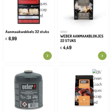
Aanmaakwokkels 32 stuks
Weber
WEBER AANMAAKBLOKJES
6,99
€
22 STUKS
4,49
€