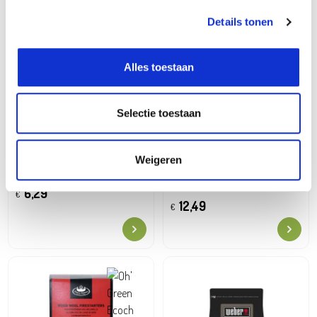
Details tonen
Alles toestaan
Selectie toestaan
Weigeren
Aanmaakblokjes 72 stuks
Aanmaakwokkels 80-85
stuks
6,29
€
12,49
€