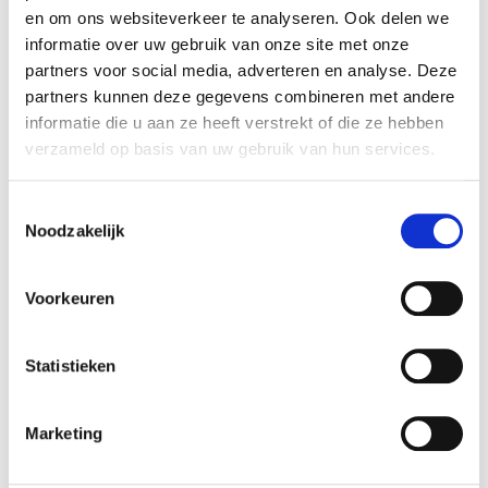
en om ons websiteverkeer te analyseren. Ook delen we
Aanmaakhout in netzak
Gemengd haardhout in
informatie over uw gebruik van onze site met onze
netzak 8kg
7,99
partners voor social media, adverteren en analyse. Deze
€
10,49
€
partners kunnen deze gegevens combineren met andere
informatie die u aan ze heeft verstrekt of die ze hebben
verzameld op basis van uw gebruik van hun services.
Oh'DEAL
Oh'DEAL
Toestemmingsselectie
Noodzakelijk
Voorkeuren
Statistieken
Houtskool 3kg
Esschert
Briketten 3kg
2,75
€
5,49
€
Marketing
2,75
€
5,49
€