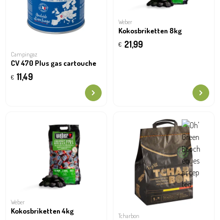
Weber
Kokosbriketten 8kg
21,99
€
Campingaz
CV 470 Plus gas cartouche
11,49
€
Weber
Kokosbriketten 4kg
Tcharbon