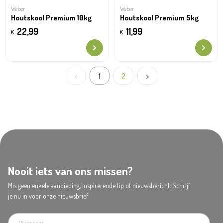
Weber
Weber
Houtskool Premium 10kg
Houtskool Premium 5kg
22,99
11,99
€
€
1
2
Nooit iets van ons missen?
Mis geen enkele aanbieding, inspirerende tip of nieuwsbericht. Schrijf
je nu in voor onze nieuwsbrief