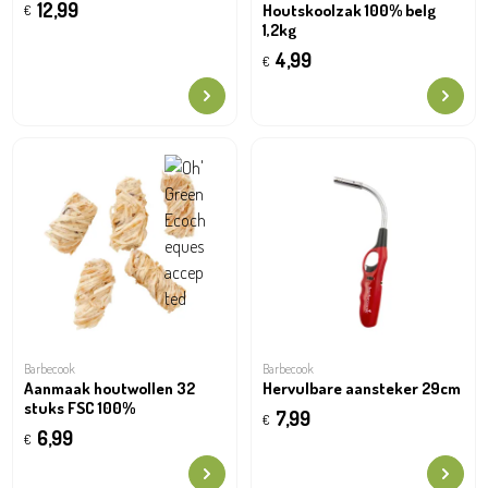
12,99
Houtskoolzak 100% belg
€
1,2kg
4,99
€
Barbecook
Barbecook
Aanmaak houtwollen 32
Hervulbare aansteker 29cm
stuks FSC 100%
7,99
€
6,99
€