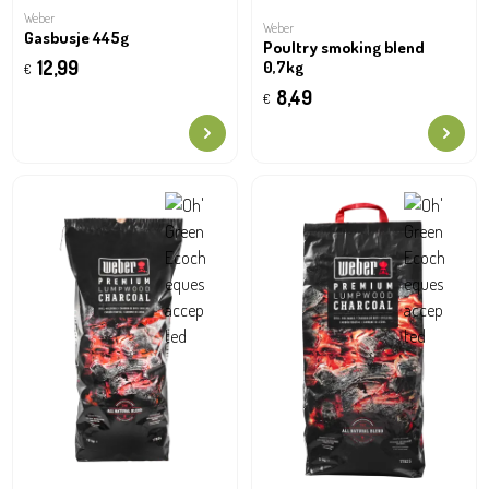
Weber
Weber
Gasbusje 445g
Poultry smoking blend
12,99
0,7kg
€
8,49
€