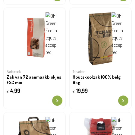
Barbecook
Tcharbon
Zak van 72 aanmaakblokjes
Houtskoolzak 100% belg
FSC mix
6kg
4,99
19,99
€
€