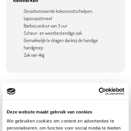
Kenmerken
Gecarboniseerde kokosnootschelpen;
tapiocazetmeel
Barbecueduur van 3 uur
Scheur- en weerbestendige zak
Gemakkelijk te dragen dankzij de handige
handgreep
Zak van 4kg
Product details
Betaalbaar met
Neen
Ecocheques:
Deze website maakt gebruik van cookies
Gewicht:
4,00 kg
We gebruiken cookies om content en advertenties te
Breedte (cm):
13 cm
personaliseren, om functies voor social media te bieden