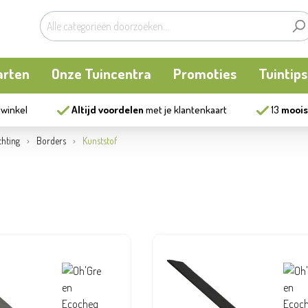
arten
Onze Tuincentra
Promoties
Tuintips
 winkel
Altijd voordelen
met je klantenkaart
13
moois
planten
oken
Buitenplanten
Knaagdieren
Kookatelier
chting
Borders
Kunststof
m
en en allerlei
Bollen en zaden
Vijver
Zonnewering
tten
Tuininrichting
Homewear
eren
eelgoed
Bestrijding
ues
Kweekaccessoires