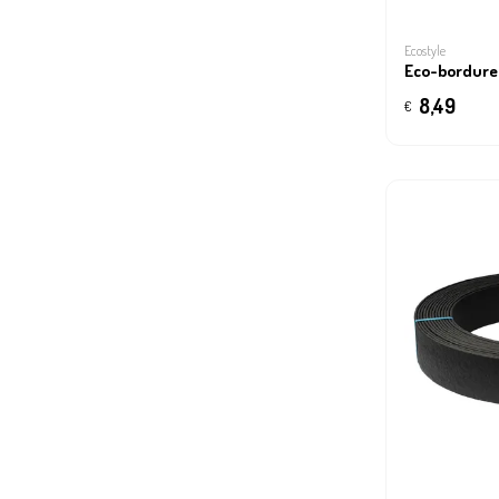
Ecostyle
Eco-bordure
8,49
€