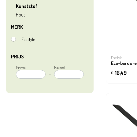
Kunststof
Hout
MERK
Ecostyle
PRIJS
Ecostyle
Eco-bordure 
Minimaal
Maximaal
16,49
€
–