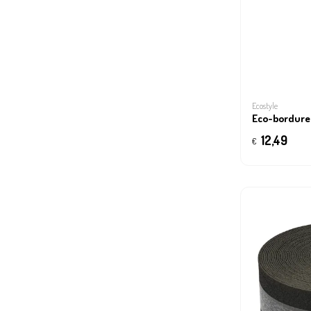
Ecostyle
Eco-bordure 
12,49
€