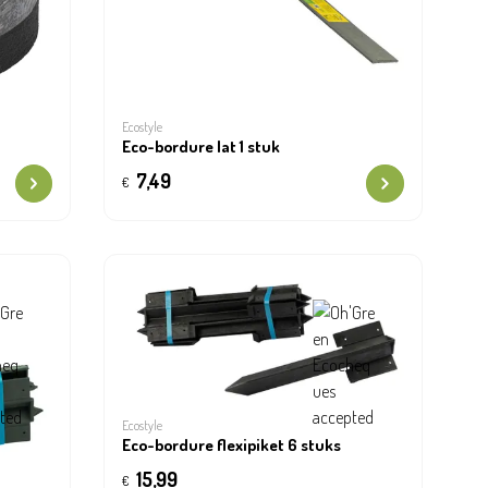
Ecostyle
Eco-bordure lat 1 stuk
7,49
€
Ecostyle
Eco-bordure flexipiket 6 stuks
15,99
€