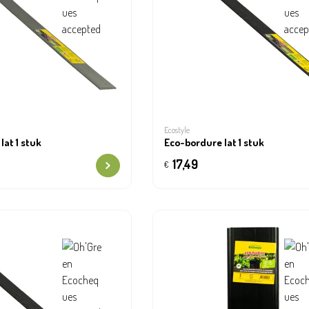
Ecostyle
lat 1 stuk
Eco-bordure lat 1 stuk
17,49
€