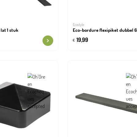
Ecostyle
lat 1 stuk
Eco-bordure flexipiket dubbel 6
19,99
€