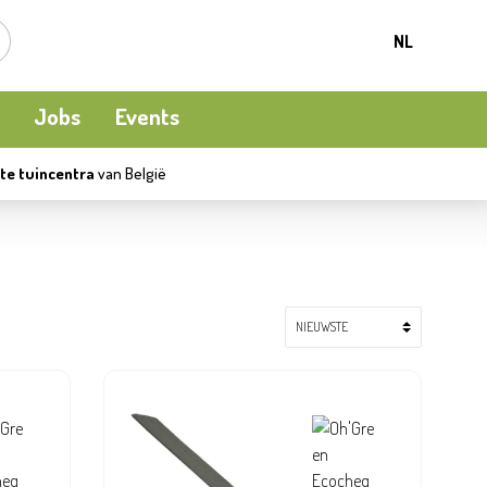
NL
Jobs
Events
te tuincentra
van België
Kamerplanten
Kooi-en natuurvogels
Terrasverwarming
Meststoffen en bodemverbetering
Ecocheques
Waterpret
Beschermen
Apéro moment
Kledij