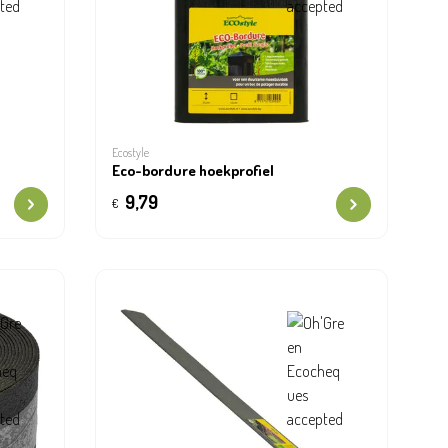
Ecostyle
Eco-bordure hoekprofiel
9,79
€