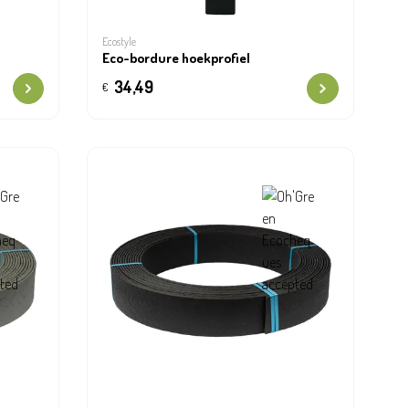
Ecostyle
Eco-bordure hoekprofiel
34,49
€