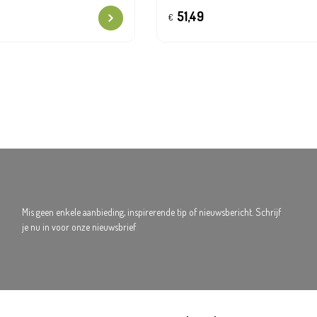
51,49
€
Mis geen enkele aanbieding, inspirerende tip of nieuwsbericht. Schrijf
je nu in voor onze nieuwsbrief