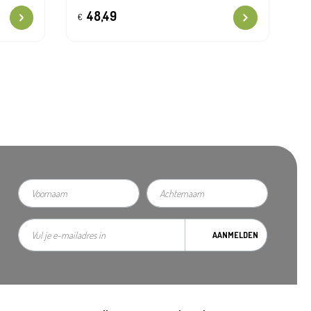
48,49
€
AANMELDEN