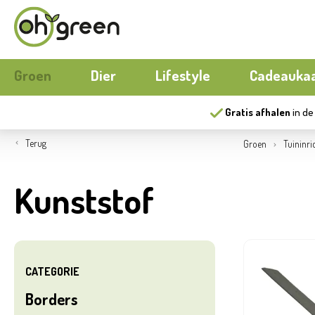
Groen
Dier
Lifestyle
Cadeauka
Gratis afhalen
in de
Boeketten
Hond
Buitenmeubilair
Seizoens
Kat
Buiten k
Terug
Groen
Tuininri
Bloemen
Kippen
Wonen
Moestuin
Aquariu
Papierwar
Kunststof
Gereedschap
Nieuw
Ecocheques
Buitenpo
Herfst
Serres
Nieuw
Compost
Buitensp
CATEGORIE
Borders
Matten
Ecocheq