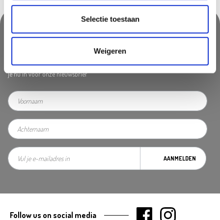
Selectie toestaan
Nooit iets van ons missen?
Weigeren
Mis geen enkele aanbieding, inspirerende tip of nieuwsbericht. Schrijf
je nu in voor onze nieuwsbrief
AANMELDEN
Follow us on social media