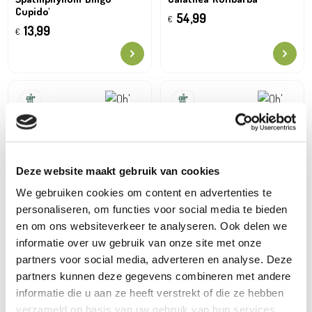
Cupido'
54,99
€
13,99
€
Deze website maakt gebruik van cookies
We gebruiken cookies om content en advertenties te
personaliseren, om functies voor social media te bieden
en om ons websiteverkeer te analyseren. Ook delen we
Hedera helix 'Wonder'
Hedera helix 'White Wonder'
informatie over uw gebruik van onze site met onze
4,49
4,49
€
€
partners voor social media, adverteren en analyse. Deze
partners kunnen deze gegevens combineren met andere
informatie die u aan ze heeft verstrekt of die ze hebben
verzameld op basis van uw gebruik van hun services.