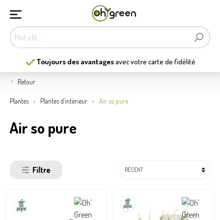
Les
13
plus belles jardineries
de Belgique
Retour
Plantes
Plantes d’intérieur
Air so pure
Air so pure
Filtre