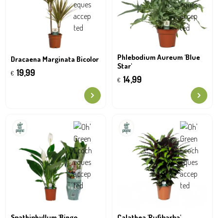
Phlebodium Aureum 'Blue
Dracaena Marginata Bicolor
Star'
19,99
€
14,99
€
Spathiphyllum 'Bingo
Calathea 'Rufibarba'