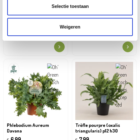
Selectie toestaan
Chlorophytum 'Green
Calathea mix
Weigeren
Bonnie' (Plante Araignée)
5,99
€
4,99
€
Phlebodium Aureum
Trèfle pourpre (oxalis
Davana
triangularis) p12 h30
6,99
7,99
€
€