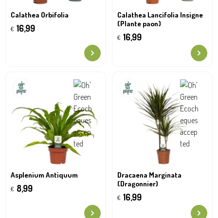
Calathea Orbifolia
Calathea Lancifolia Insigne
(Plante paon)
16,99
€
16,99
€
Asplenium Antiquum
Dracaena Marginata
(Dragonnier)
8,99
€
16,99
€