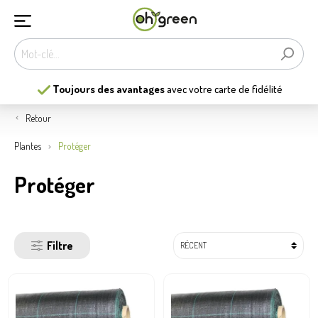
Les
13
plus belles jardineries
de Belgique
Retour
Plantes
Protéger
Protéger
Filtre