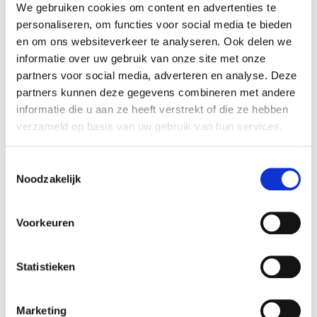
We gebruiken cookies om content en advertenties te
personaliseren, om functies voor social media te bieden
en om ons websiteverkeer te analyseren. Ook delen we
informatie over uw gebruik van onze site met onze
Nature
Nature
Disque paillage coco Ø30cm
Disque paillage en coco
partners voor social media, adverteren en analyse. Deze
3 pièces
Ø60cm 3 pièces
partners kunnen deze gegevens combineren met andere
4,99
11,49
€
€
informatie die u aan ze heeft verstrekt of die ze hebben
verzameld op basis van uw gebruik van hun services.
Toestemmingsselectie
Noodzakelijk
Voorkeuren
Statistieken
Nature
Disque paillage coco Ø40cm
3 pièces
Nature
Marketing
6,29
€