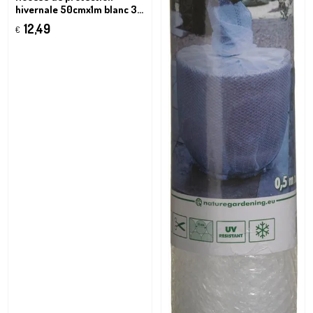
hivernale 50cmx1m blanc 3
pièces
12,49
€