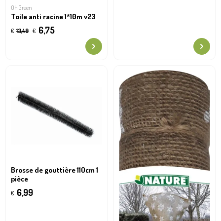
Oh'Green
Toile anti racine 1*10m v23
6,75
€
13,49
€
Brosse de gouttière 110cm 1
pièce
6,99
€