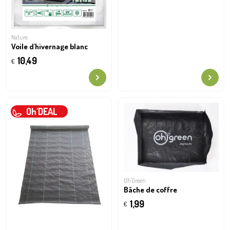
Nature
Voile d'hivernage blanc
10,49
€
Oh'DEAL
Oh'Green
Bâche de coffre
1,99
€