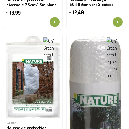
50x100cm vert 3 pièces
hivernale 75cmx1,5m blanc 2
pièces
12,49
13,99
€
€
Nature
Housse de protection