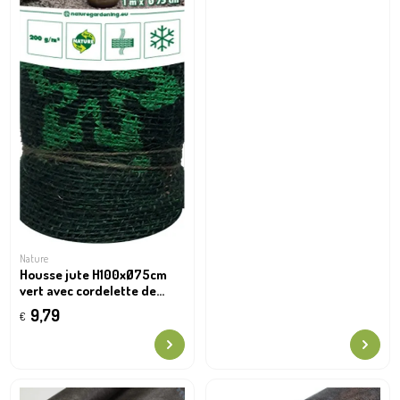
Nature
Housse jute H100xØ75cm
vert avec cordelette de
serrage
9,79
€