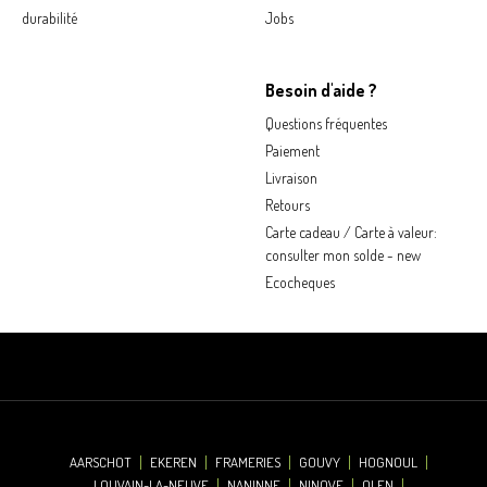
durabilité
Jobs
Besoin d'aide ?
Questions fréquentes
Paiement
Livraison
Retours
Carte cadeau / Carte à valeur:
consulter mon solde - new
Ecocheques
AARSCHOT
EKEREN
FRAMERIES
GOUVY
HOGNOUL
LOUVAIN-LA-NEUVE
NANINNE
NINOVE
OLEN