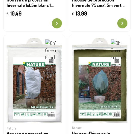
hivernale 1x1,5m blanc 1
hivernale 75cmx1,5m vert 2
pièce
pièces
10,49
13,99
€
€
Nature
Nature
Housse d'hivernage
Housse de protection