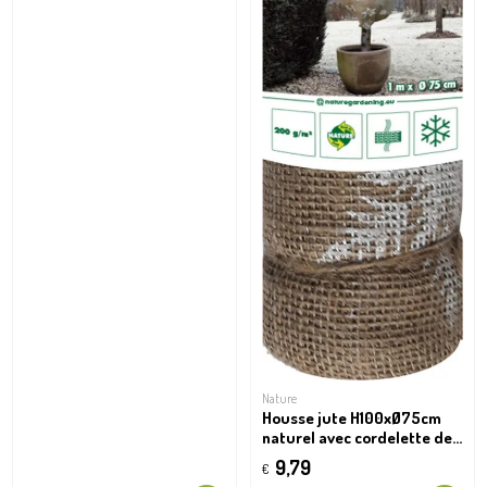
Nature
Housse jute H100xØ75cm
naturel avec cordelette de
serrage
9,79
€