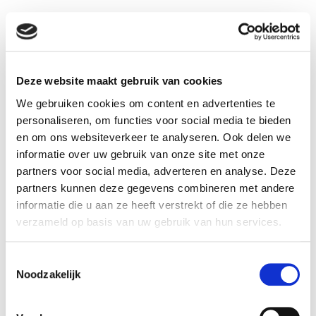
Disponible dans les magasins
Ekeren
In stock
Deze website maakt gebruik van cookies
Frameries
In stock
We gebruiken cookies om content en advertenties te
Gouvy
In stock
personaliseren, om functies voor social media te bieden
Hognoul
In stock
en om ons websiteverkeer te analyseren. Ook delen we
informatie over uw gebruik van onze site met onze
Louvain-la-Neuve
In stock
partners voor social media, adverteren en analyse. Deze
Naninne
In stock
partners kunnen deze gegevens combineren met andere
Ninove
In stock
informatie die u aan ze heeft verstrekt of die ze hebben
verzameld op basis van uw gebruik van hun services.
Olen
In stock
Saint-Georges
In stock
Toestemmingsselectie
Sint-Katelijne-Waver
In stock
Noodzakelijk
Tournai
In stock