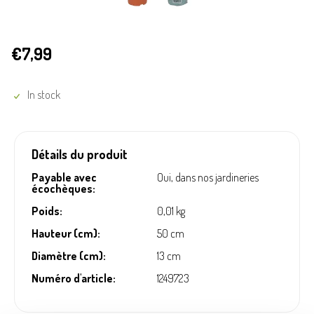
€7,99
In stock
Détails du produit
Payable avec
Oui, dans nos jardineries
écochèques:
Poids:
0,01 kg
Hauteur (cm):
50 cm
Diamètre (cm):
13 cm
Numéro d'article:
1249723