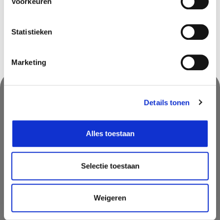
Zwijndrecht
In stock
Voorkeuren
Statistieken
Marketing
Details tonen
Suivez-nous & ne manquez rien!
Ne manquez pas des promotions, des astuces inspirantes ou des
Alles toestaan
nouvelles. Abonnez vous à notre newsletter
Selectie toestaan
Weigeren