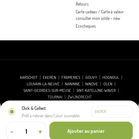
Retours
Carte cadeau / Carte à valeur:
consulter mon solde - new
Ecocheques
AARSCHOT
EKEREN
FRAMERIES
GOUVY
HOGNOUL
LOUVAIN-LA-NEUVE
NANINNE
NINOVE
OLEN
SAINT-GEORGES-SUR-MEUSE
SINT-KATELIJNE-WAVER
TOURNAI
ZWIJNDRECHT
Click & Collect
Prêt à retirer dans 1 jour ouvrable
© 2026 Oh'Green
Clause de non-responsabilité
Déclaration relative aux cookies
-
+
Ajouter au panier
Déclaration de confidentialité
Conditions de vente