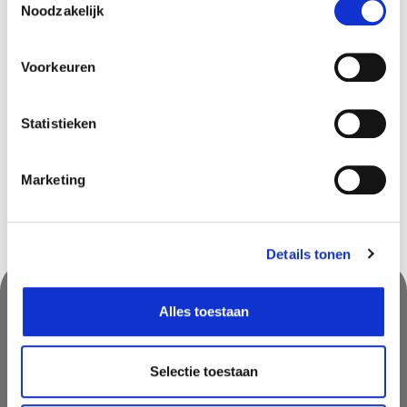
Noodzakelijk
Ninove
In stock
Olen
In stock
Voorkeuren
Sint-Katelijne-Waver
In stock
Tournai
In stock
Statistieken
Zwijndrecht
In stock
Marketing
Details tonen
Alles toestaan
Suivez-nous & ne manquez rien!
Ne manquez pas des promotions, des astuces inspirantes ou des
Selectie toestaan
nouvelles. Abonnez vous à notre newsletter