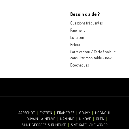
Besoin d'aide ?
Questions fréquentes
Paiement
Livraison
Retours
Carte cadeau / Carte à valeur:
consulter mon solde - new
Ecocheques
AARSCHOT
EKEREN
FRAMERIES
GOUVY
HOGNOUL
LOUVAIN-LA-NEUVE
NANINNE
NINOVE
OLEN
SAINT-GEORGES-SUR-MEUSE
SINT-KATELIJNE-WAVER