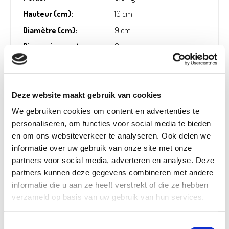
Hauteur (cm):
10 cm
Diamètre (cm):
9 cm
Dimensions pot:
9 cm
Height pot incl. (cm):
10 cm
Numéro d'article:
1236334
Deze website maakt gebruik van cookies
We gebruiken cookies om content en advertenties te
personaliseren, om functies voor social media te bieden
Disponible dans les magasins
en om ons websiteverkeer te analyseren. Ook delen we
informatie over uw gebruik van onze site met onze
Aarschot
In stock
partners voor social media, adverteren en analyse. Deze
Ekeren
In stock
partners kunnen deze gegevens combineren met andere
informatie die u aan ze heeft verstrekt of die ze hebben
Frameries
In stock
verzameld op basis van uw gebruik van hun services.
Hognoul
In stock
Naninne
In stock
Toestemmingsselectie