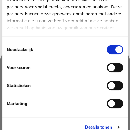
partners voor social media, adverteren en analyse. Deze
Saint-Georges
In stock
partners kunnen deze gegevens combineren met andere
informatie die u aan ze heeft verstrekt of die ze hebben
verzameld op basis van uw gebruik van hun services.
Toestemmingsselectie
Noodzakelijk
Voorkeuren
Nooit iets van ons missen?
Mis geen enkele aanbieding, inspirerende tip of nieuwsbericht. Schrijf
Statistieken
je nu in voor onze nieuwsbrief
Marketing
Details tonen