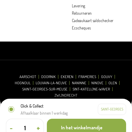
Levering
Retourneren
Cadeaukaart saldochecker
Ecocheques
AARSCHOT
DOORNIK
EKEREN
FRAMERIES
GOUVY
HOGNOUL
LOUVAIN-LA-NEUVE
NANINNE
NINOVE
OLEN
SAINT-GEORGES-SUR-MEUSE
SINT-KATELIJNE-WAVER
ZWIJNDRECHT
Click & Collect
Afhaalklaar binnen 1 werkdag
© 2026 Oh'Green
Disclaimer
Cookieverklaring
Privacyverklaring
-
+
In het winkelmandje
Algemene verkoopsvoorwaarden