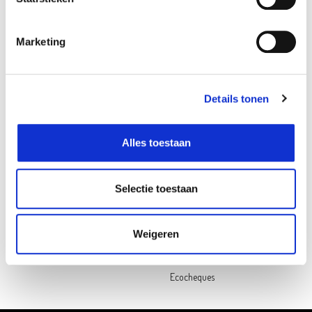
Follow us on social media
Marketing
Oh'Green
Contact
Ons verhaal
Openingsuren
My Oh'Green Klantenkaart
Pers & PR
Details tonen
Nieuws & updates
Contacteer ons
Duurzaamheid
Jobs
Alles toestaan
Hulp nodig?
Selectie toestaan
Veelgestelde vragen
Betalen
Levering
Weigeren
Retourneren
Cadeaukaart saldochecker
Ecocheques