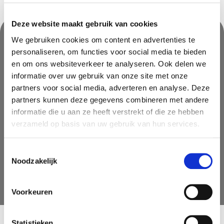
Deze website maakt gebruik van cookies
We gebruiken cookies om content en advertenties te
personaliseren, om functies voor social media te bieden
Nooit iets van ons missen?
en om ons websiteverkeer te analyseren. Ook delen we
Mis geen enkele aanbieding, inspirerende tip of nieuwsbericht. Schrijf
informatie over uw gebruik van onze site met onze
je nu in voor onze nieuwsbrief
partners voor social media, adverteren en analyse. Deze
partners kunnen deze gegevens combineren met andere
informatie die u aan ze heeft verstrekt of die ze hebben
verzameld op basis van uw gebruik van hun services.
Toestemmingsselectie
Noodzakelijk
AANMELDEN
Voorkeuren
Statistieken