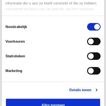
Diameter (cm):
0 cm
informatie die u aan ze heeft verstrekt of die ze hebben
Material:
Bamboe, Ijzer
verzameld op basis van uw gebruik van hun services.
Artikel nummer:
1108132
Toestemmingsselectie
Noodzakelijk
Verantwoordelijk marktdeelnemer in de EU
!
Voorkeuren
Bekijk gegevens
Statistieken
Marketing
Beschikbaar in deze winkels
Sint-Katelijne-Waver
In stock
Details tonen
Alles toestaan