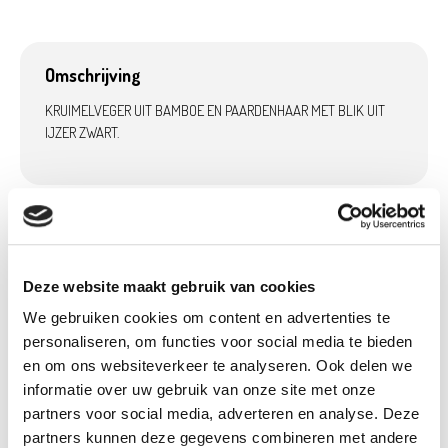
Omschrijving
KRUIMELVEGER UIT BAMBOE EN PAARDENHAAR MET BLIK UIT
IJZER ZWART.
Product details
Betaalbaar met
Neen
Deze website maakt gebruik van cookies
Ecocheques:
We gebruiken cookies om content en advertenties te
Gewicht:
0,23 kg
personaliseren, om functies voor social media te bieden
Hoogte (cm):
4 cm
en om ons websiteverkeer te analyseren. Ook delen we
Breedte (cm):
10,7 cm
informatie over uw gebruik van onze site met onze
partners voor social media, adverteren en analyse. Deze
Lengte (cm):
15,5 cm
partners kunnen deze gegevens combineren met andere