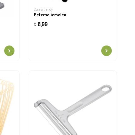
Cosy & trendy
Peterseliemolen
8,99
€