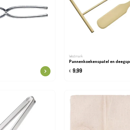
Westmark
Pannenkoekenspatel en deegsp
9,99
€