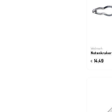
Westmark
Notenkraker
14,49
€