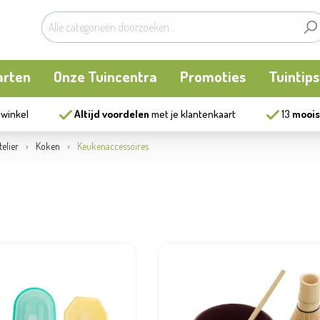
arten
Onze Tuincentra
Promoties
Tuintips
 winkel
Altijd voordelen
met je klantenkaart
13
moois
planten
oken
Buitenplanten
Knaagdieren
Kookatelier
elier
Koken
Keukenaccessoires
m
en en allerlei
Bollen en zaden
Vijver
Zonnewering
tten
Tuininrichting
Homewear
eren
eelgoed
Bestrijding
ues
Kweekaccessoires