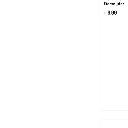
Eiersnijder
6,99
€