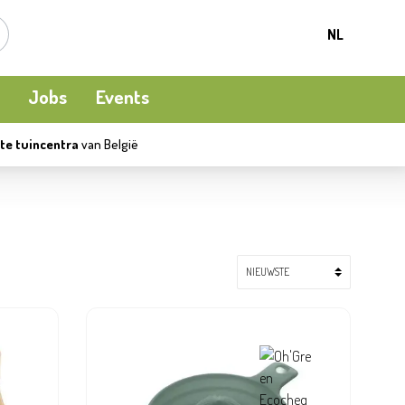
NL
Jobs
Events
te tuincentra
van België
Kamerplanten
Kooi-en natuurvogels
Terrasverwarming
Meststoffen en bodemverbetering
Ecocheques
Waterpret
Beschermen
Apéro moment
Kledij