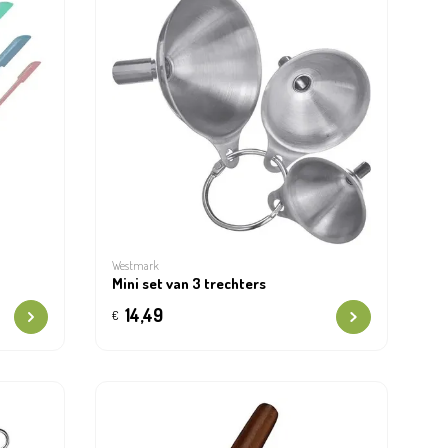
Westmark
Mini set van 3 trechters
14,49
€