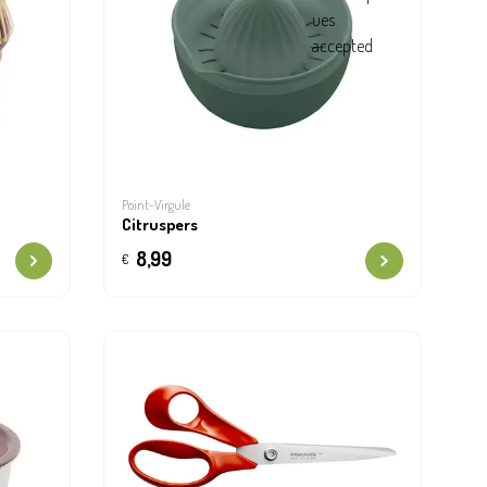
Point-Virgule
Citruspers
8,99
€