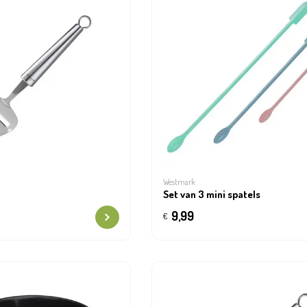
Westmark
Set van 3 mini spatels
9,99
€