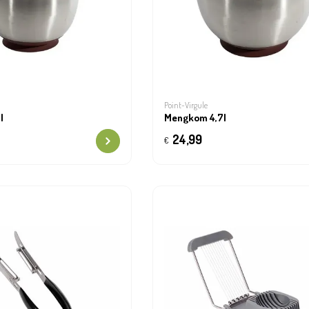
Point-Virgule
l
Mengkom 4,7l
24,99
€