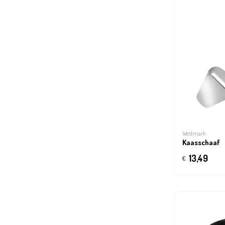
Westmark
Kaasschaaf
13,49
€