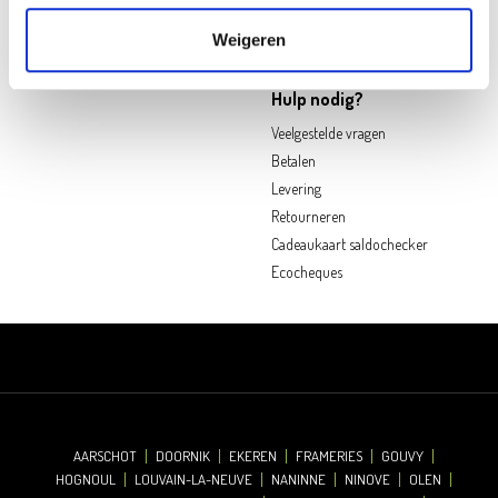
Duurzaamheid
Jobs
Weigeren
Hulp nodig?
Veelgestelde vragen
Betalen
Levering
Retourneren
Cadeaukaart saldochecker
Ecocheques
AARSCHOT
DOORNIK
EKEREN
FRAMERIES
GOUVY
HOGNOUL
LOUVAIN-LA-NEUVE
NANINNE
NINOVE
OLEN