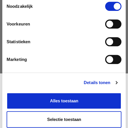
Toestemmingsselectie
je nu in voor onze nieuwsbrief
Noodzakelijk
Voorkeuren
Statistieken
AANMELDEN
Marketing
Details tonen
Follow us on social media
Alles toestaan
Oh'Green
Contact
Ons verhaal
Openingsuren
Selectie toestaan
My Oh'Green Klantenkaart
Pers & PR
Nieuws & updates
Contacteer ons