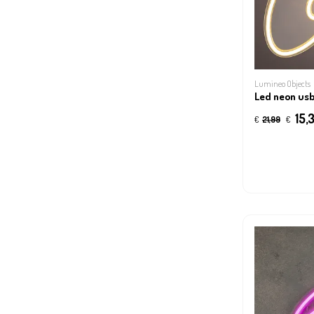
Lumineo Objects
Led neon usb
15,
€
21,99
€