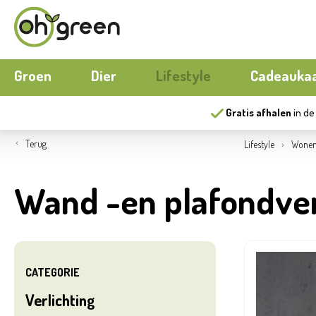
Groen
Dier
Lifestyle
Cadeauka
Gratis afhalen
in de
Boeketten
Hond
Buitenmeubilair
Seizoens
Kat
Buiten k
Terug
Lifestyle
Wone
Bloemen
Kippen
Wonen
Moestuin
Aquariu
Papierwar
Wand -en plafondver
Gereedschap
Nieuw
Ecocheques
Buitenpo
Herfst
Serres
Nieuw
Compost
Buitensp
CATEGORIE
Verlichting
Matten
Ecocheq