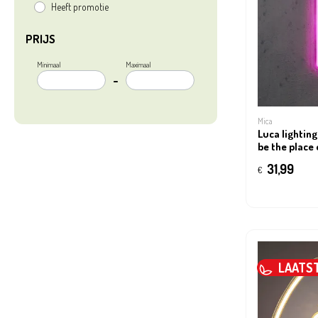
Heeft promotie
PRIJS
Minimaal
Maximaal
–
Mica
Luca lighting
be the place
ip20 - l25xb
31,99
€
LAATS