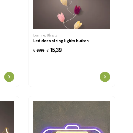
Lumineo Objects
Led deco string lights buiten
15,39
€
21,99
€