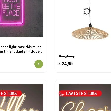
 neon light roze this must
 en timer adapter included
1,5xh41cm
Hanglamp
24,99
€
TE STUKS
LAATSTE STUKS