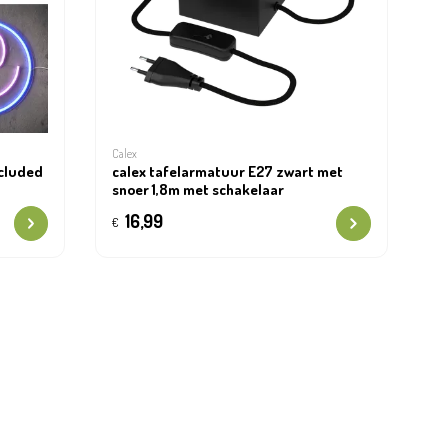
Calex
ncluded
calex tafelarmatuur E27 zwart met
snoer 1,8m met schakelaar
16,99
€