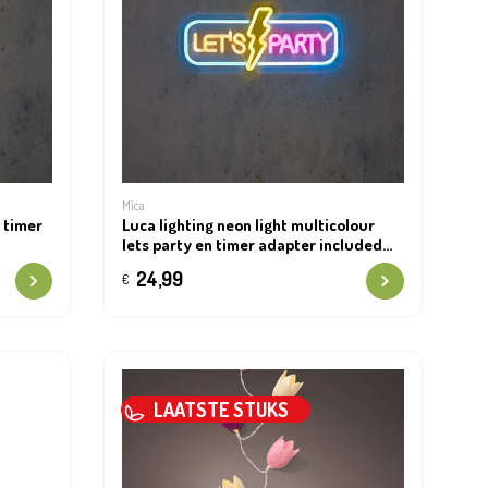
Mica
n timer
Luca lighting neon light multicolour
lets party en timer adapter included
ip20 - l38xb1,5xh17cm
24,99
€
LAATSTE STUKS