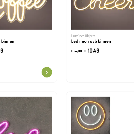
Lumineo Objects
 binnen
Led neon usb binnen
39
10,49
€
14,99
€