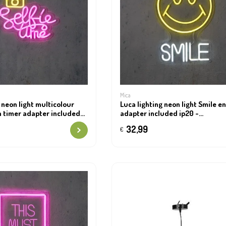
Mica
 neon light multicolour
Luca lighting neon light Smile e
en timer adapter included
adapter included ip20 -
1,5xh24cm
l30xb1,5xh44cm
32,99
€