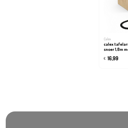
Calex
calex tafela
snoer 1,8m m
16,99
€