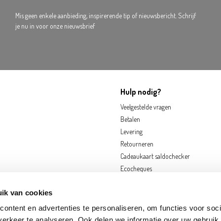
Mis geen enkele aanbieding, inspirerende tip of nieuwsbericht. Schrijf
je nu in voor onze nieuwsbrief
Hulp nodig?
Veelgestelde vragen
Betalen
Levering
Retourneren
Cadeaukaart saldochecker
Ecocheques
ik van cookies
ontent en advertenties te personaliseren, om functies voor soci
erkeer te analyseren. Ook delen we informatie over uw gebruik