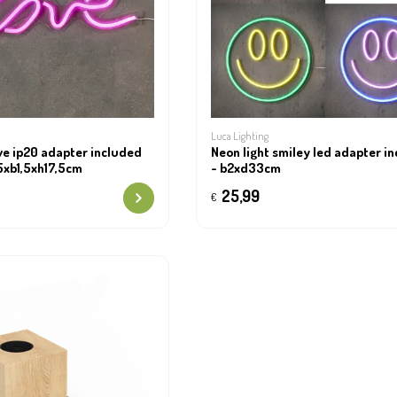
Luca Lighting
ove ip20 adapter included
Neon light smiley led adapter i
45xb1,5xh17,5cm
- b2xd33cm
25,99
€