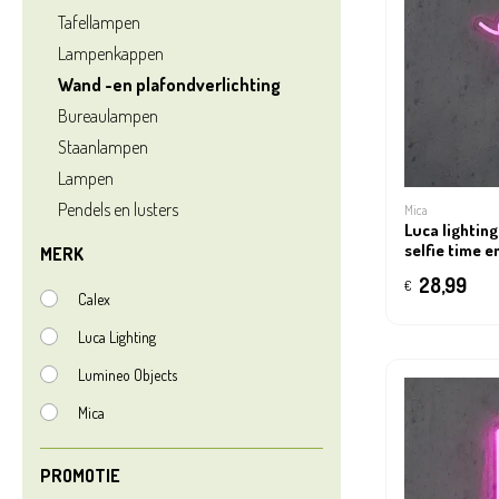
Tafellampen
Lampenkappen
Wand -en plafondverlichting
Bureaulampen
Staanlampen
Lampen
Pendels en lusters
Mica
Luca lighting
selfie time 
MERK
ip20 - l35xb
28,99
€
Calex
Luca Lighting
Lumineo Objects
Mica
PROMOTIE