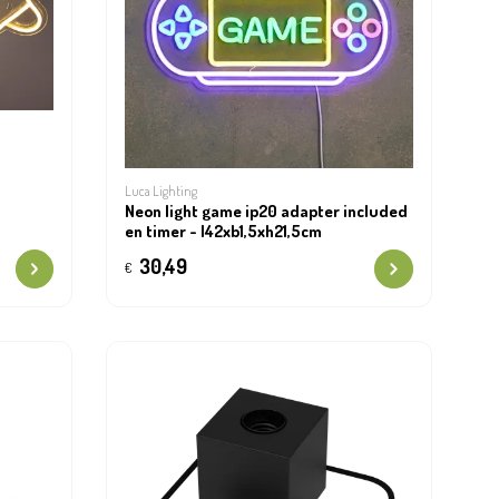
Luca Lighting
Neon light game ip20 adapter included
en timer - l42xb1,5xh21,5cm
30,49
€