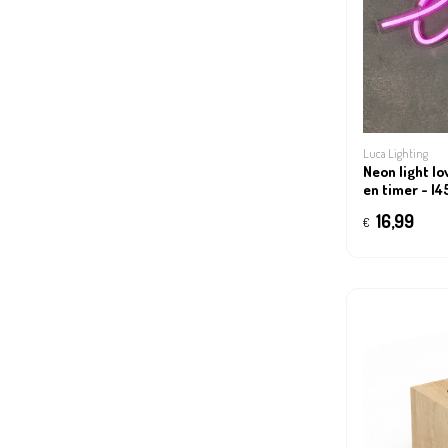
Luca Lighting
Neon light l
en timer - l
16,99
€