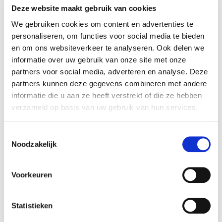
Deze website maakt gebruik van cookies
We gebruiken cookies om content en advertenties te
personaliseren, om functies voor social media te bieden
en om ons websiteverkeer te analyseren. Ook delen we
informatie over uw gebruik van onze site met onze
partners voor social media, adverteren en analyse. Deze
Spray foam
partners kunnen deze gegevens combineren met andere
9,99
€
Poinsettia pot burlap rood
informatie die u aan ze heeft verstrekt of die ze hebben
h20xd22
verzameld op basis van uw gebruik van hun services.
9,99
€
Toestemmingsselectie
Noodzakelijk
Voorkeuren
Statistieken