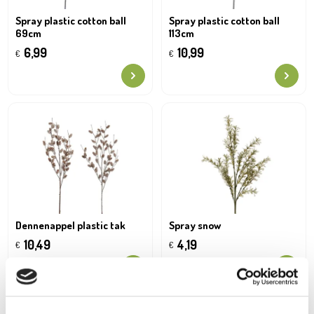
Spray plastic cotton ball
Spray plastic cotton ball
69cm
113cm
6,99
10,99
€
€
Dennenappel plastic tak
Spray snow
10,49
4,19
€
€