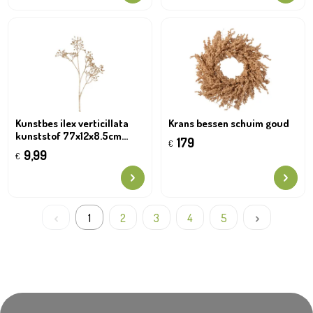
Kunstbes ilex verticillata
Krans bessen schuim goud
kunststof 77x12x8.5cm
179
€
goud
9,99
€
1
2
3
4
5