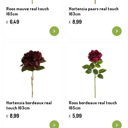
Roos mauve real touch
Hortensia paars real touch
l65cm
l63cm
6,49
8,99
€
€
Hortensia bordeaux real
Roos bordeaux real touch
touch l63cm
l65cm
8,99
5,99
€
€