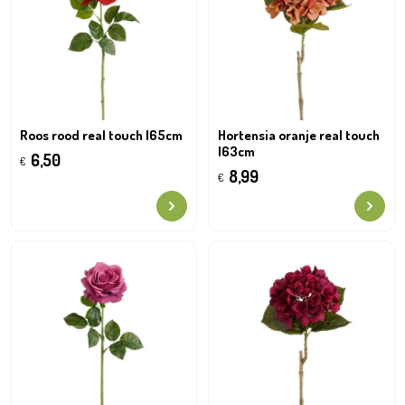
Roos rood real touch l65cm
Hortensia oranje real touch
l63cm
6,50
€
8,99
€