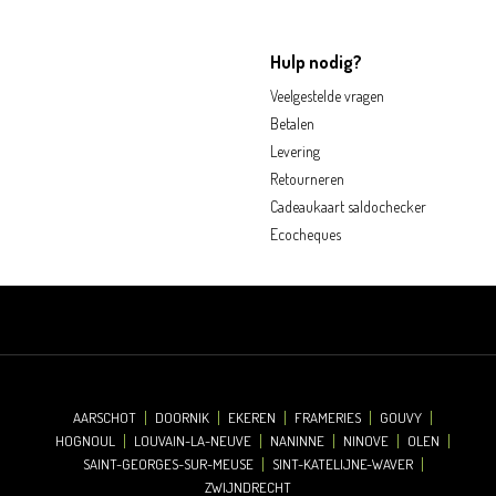
Hulp nodig?
Veelgestelde vragen
Betalen
Levering
Retourneren
Cadeaukaart saldochecker
Ecocheques
AARSCHOT
DOORNIK
EKEREN
FRAMERIES
GOUVY
HOGNOUL
LOUVAIN-LA-NEUVE
NANINNE
NINOVE
OLEN
SAINT-GEORGES-SUR-MEUSE
SINT-KATELIJNE-WAVER
ZWIJNDRECHT