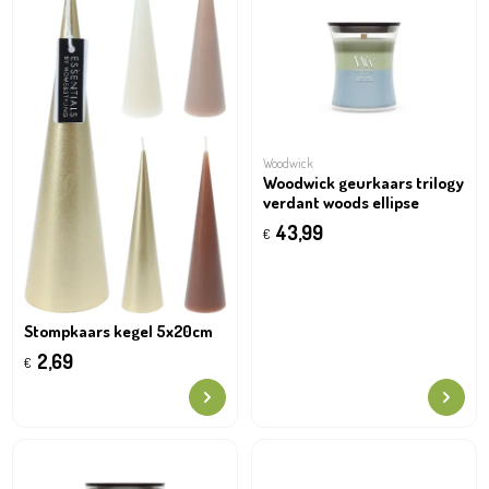
Woodwick
Woodwick geurkaars trilogy
verdant woods ellipse
43,99
€
Stompkaars kegel 5x20cm
2,69
€