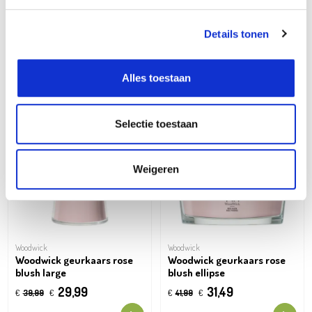
Woodwick
Woodwick
Woodwick geurkaars rose
Woodwick geurkaars rose
blush mini
blush medium
Details tonen
10,49
22,49
€
13,99
€
€
29,99
€
Alles toestaan
Oh'DEAL
Oh'DEAL
Selectie toestaan
Weigeren
Woodwick
Woodwick
Woodwick geurkaars rose
Woodwick geurkaars rose
blush large
blush ellipse
29,99
31,49
€
39,99
€
€
41,99
€