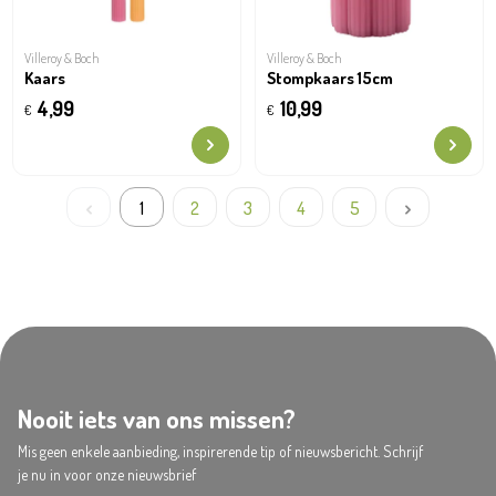
Villeroy & Boch
Villeroy & Boch
Kaars
Stompkaars 15cm
4,99
10,99
€
€
1
2
3
4
5
Nooit iets van ons missen?
Mis geen enkele aanbieding, inspirerende tip of nieuwsbericht. Schrijf
je nu in voor onze nieuwsbrief