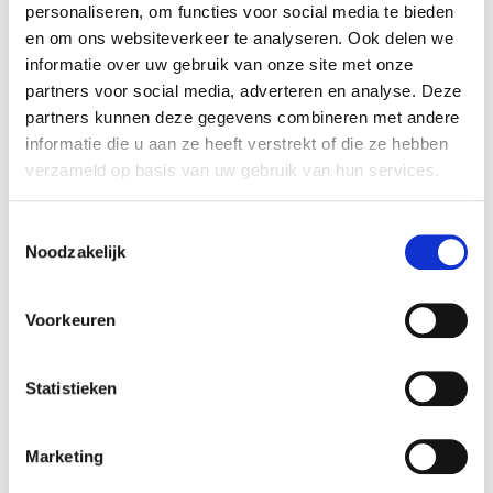
personaliseren, om functies voor social media te bieden
en om ons websiteverkeer te analyseren. Ook delen we
informatie over uw gebruik van onze site met onze
partners voor social media, adverteren en analyse. Deze
partners kunnen deze gegevens combineren met andere
Woodwick
Woodwick
Woodwick geurkaars
Woodwick geurkaars
informatie die u aan ze heeft verstrekt of die ze hebben
verdant fig large
verdant fig ellipse
verzameld op basis van uw gebruik van hun services.
39,99
41,99
€
€
Toestemmingsselectie
Noodzakelijk
Oh'DEAL
Oh'DEAL
Voorkeuren
Statistieken
Marketing