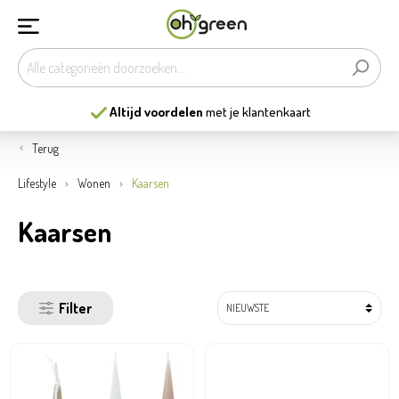
13
mooiste tuincentra
van België
Terug
Lifestyle
Wonen
Kaarsen
Kaarsen
Filter