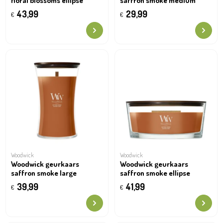
floral blossoms ellipse
saffron smoke medium
43,99
29,99
€
€
Woodwick
Woodwick
Woodwick geurkaars
Woodwick geurkaars
saffron smoke large
saffron smoke ellipse
39,99
41,99
€
€