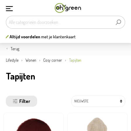
13
mooiste tuincentra
van België
Terug
Lifestyle
Wonen
Cosy corner
Tapijten
Tapijten
Filter