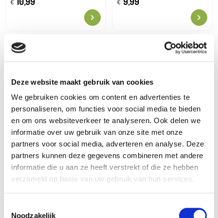
10,99
9,99
€
€
Deze website maakt gebruik van cookies
We gebruiken cookies om content en advertenties te
personaliseren, om functies voor social media te bieden
en om ons websiteverkeer te analyseren. Ook delen we
informatie over uw gebruik van onze site met onze
Deurmat archy
Deurmat noelle
partners voor social media, adverteren en analyse. Deze
9,99
9,99
€
€
partners kunnen deze gegevens combineren met andere
informatie die u aan ze heeft verstrekt of die ze hebben
verzameld op basis van uw gebruik van hun services.
Toestemmingsselectie
Noodzakelijk