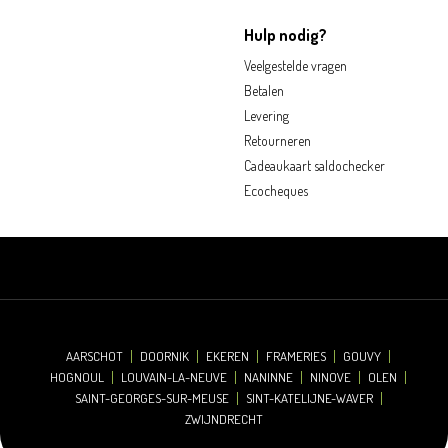
Hulp nodig?
Veelgestelde vragen
Betalen
Levering
Retourneren
Cadeaukaart saldochecker
Ecocheques
AARSCHOT
DOORNIK
EKEREN
FRAMERIES
GOUVY
HOGNOUL
LOUVAIN-LA-NEUVE
NANINNE
NINOVE
OLEN
SAINT-GEORGES-SUR-MEUSE
SINT-KATELIJNE-WAVER
ZWIJNDRECHT