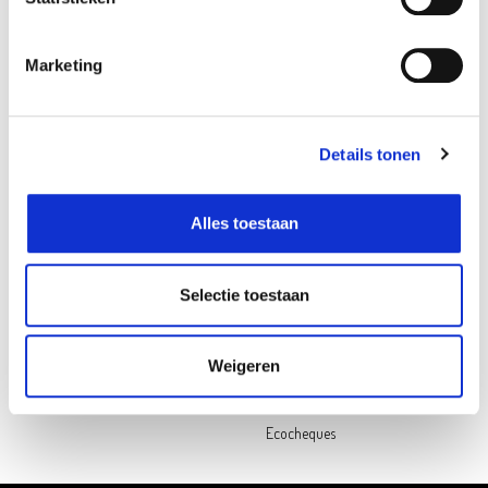
Follow us on social media
Marketing
Oh'Green
Contact
Ons verhaal
Openingsuren
My Oh'Green Klantenkaart
Pers & PR
Details tonen
Nieuws & updates
Contacteer ons
Duurzaamheid
Jobs
Alles toestaan
Hulp nodig?
Selectie toestaan
Veelgestelde vragen
Betalen
Levering
Weigeren
Retourneren
Cadeaukaart saldochecker
Ecocheques