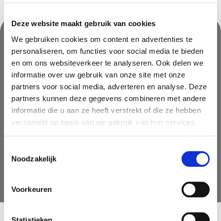
Deze website maakt gebruik van cookies
We gebruiken cookies om content en advertenties te
personaliseren, om functies voor social media te bieden
Nooit iets van ons missen?
en om ons websiteverkeer te analyseren. Ook delen we
Mis geen enkele aanbieding, inspirerende tip of nieuwsbericht. Schrijf
informatie over uw gebruik van onze site met onze
je nu in voor onze nieuwsbrief
partners voor social media, adverteren en analyse. Deze
partners kunnen deze gegevens combineren met andere
informatie die u aan ze heeft verstrekt of die ze hebben
verzameld op basis van uw gebruik van hun services.
Toestemmingsselectie
Noodzakelijk
AANMELDEN
Voorkeuren
Statistieken