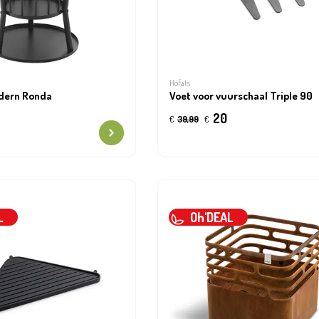
Höfats
dern Ronda
Voet voor vuurschaal Triple 90
20
€
39,99
€
L
Oh'DEAL