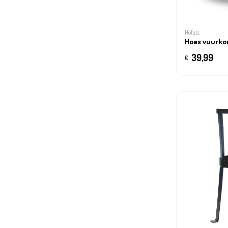
Höfats
Hoes vuurko
39,99
€