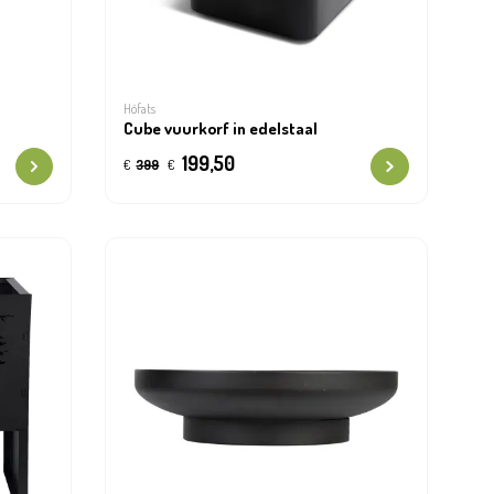
Höfats
Cube vuurkorf in edelstaal
199,50
€
399
€