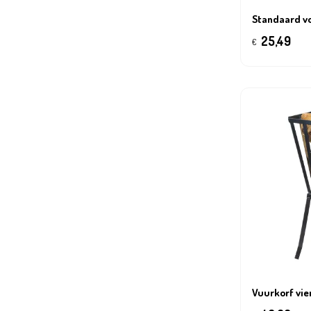
Standaard v
25,49
€
Vuurkorf vie