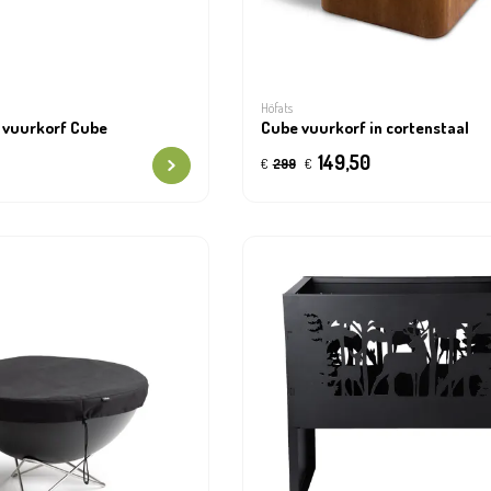
Höfats
 vuurkorf Cube
Cube vuurkorf in cortenstaal
149,50
€
299
€