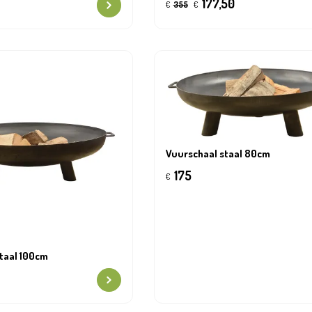
177,50
€
355
€
Vuurschaal staal 80cm
175
€
taal 100cm