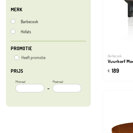
MERK
Barbecook
Höfats
PROMOTIE
Barbecook
Heeft promotie
Vuurkorf Mo
189
PRIJS
€
Minimaal
Maximaal
–