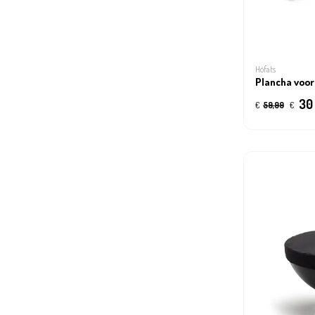
Höfats
Plancha voor
30
€
59,99
€