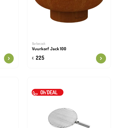
Barbecook
Vuurkorf Jack 100
225
€
Oh'DEAL