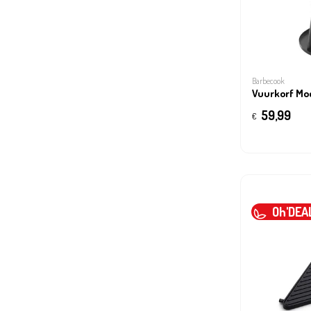
Barbecook
Vuurkorf Mo
59,99
€
Oh'DEA