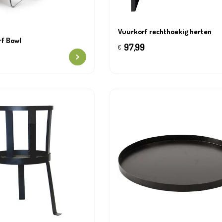
Vuurkorf rechthoekig herten
rf Bowl
97,99
€