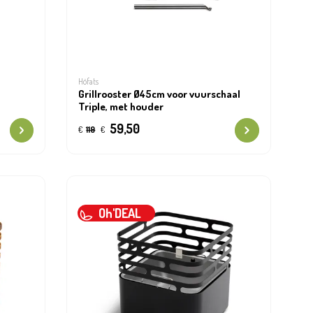
Höfats
Grillrooster Ø45cm voor vuurschaal
Triple, met houder
59,50
€
119
€
Oh'DEAL