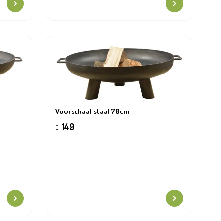
Vuurschaal staal 70cm
149
€