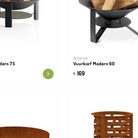
Barbecook
dern 75
Vuurkorf Modern 60
169
€