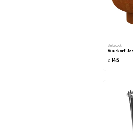
Barbecook
Vuurkorf Ja
145
€