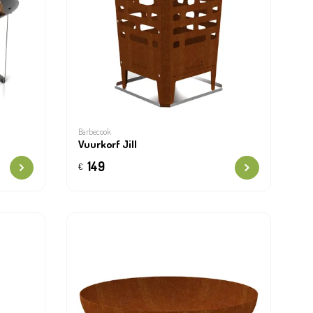
Barbecook
Vuurkorf Jill
149
€