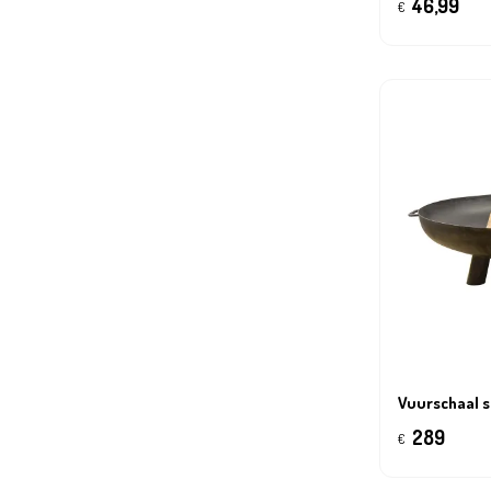
46,99
€
Vuurschaal s
289
€