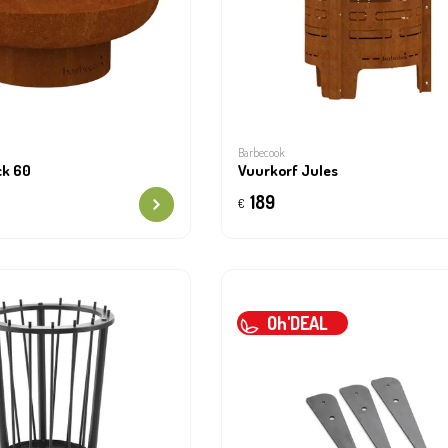
Barbecook
ck 60
Vuurkorf Jules
189
€
Oh'DEAL