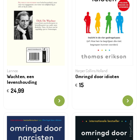
Lannoo
Harper Collins Holland
Wachten, een
Omringd door idioten
levenshouding
15
€
24,99
€