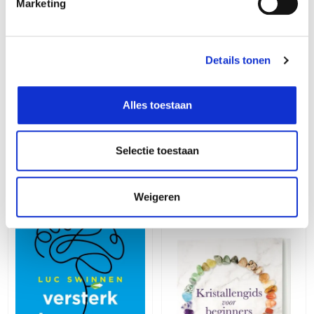
Marketing
Details tonen
Alles toestaan
Rebo
Natuurlijke apotheek
Terra Lannoo
Wat onze darmen ons
9,99
€
Selectie toestaan
vertellen
25,99
€
Weigeren