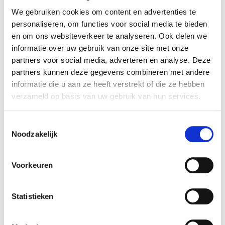
We gebruiken cookies om content en advertenties te
personaliseren, om functies voor social media te bieden
en om ons websiteverkeer te analyseren. Ook delen we
informatie over uw gebruik van onze site met onze
partners voor social media, adverteren en analyse. Deze
partners kunnen deze gegevens combineren met andere
informatie die u aan ze heeft verstrekt of die ze hebben
verzameld op basis van uw gebruik van hun services.
Harper Collins Holland
Harper Collins Holland
Omringd door slechte bazen
Omringd door
energievreters
Toestemmingsselectie
15
€
Noodzakelijk
22,99
€
Voorkeuren
Statistieken