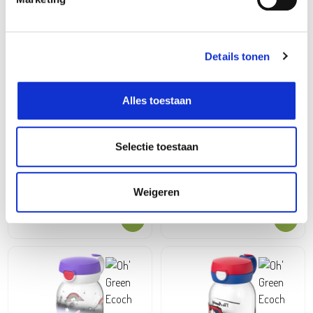
Details tonen
Alles toestaan
Selectie toestaan
Mepal
Drinkfles campus 600ml
peppa pig
Weigeren
17,99
€