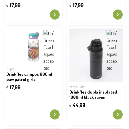
17,99
17,99
€
€
Mepal
Drinkfles campus 600ml
paw patrol girls
17,99
Kambukka
€
Drinkfles dupla insulated
1000ml black raven
44,99
€