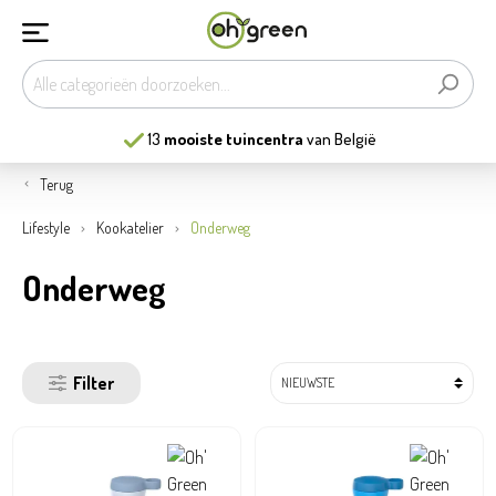
13
mooiste tuincentra
van België
Terug
Lifestyle
Kookatelier
Onderweg
Onderweg
Filter