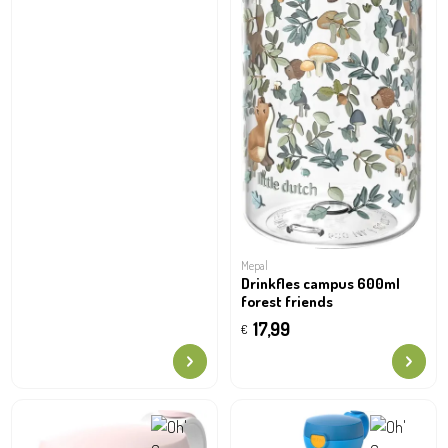
Mepal
Drinkfles campus 600ml
forest friends
17,99
€