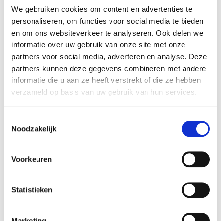
We gebruiken cookies om content en advertenties te
Mepal
Drinkfles campus 600ml
personaliseren, om functies voor social media te bieden
fairy wonders
en om ons websiteverkeer te analyseren. Ook delen we
17,99
€
informatie over uw gebruik van onze site met onze
partners voor social media, adverteren en analyse. Deze
partners kunnen deze gegevens combineren met andere
informatie die u aan ze heeft verstrekt of die ze hebben
verzameld op basis van uw gebruik van hun services.
Toestemmingsselectie
Noodzakelijk
Voorkeuren
Mepal
Drinkfles campus 600ml
Statistieken
dino
17,99
€
Marketing