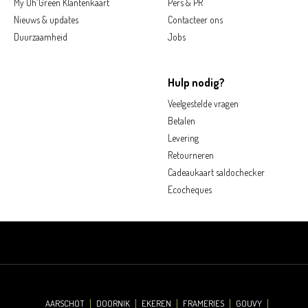
My Oh'Green Klantenkaart
Pers & PR
Nieuws & updates
Contacteer ons
Duurzaamheid
Jobs
Hulp nodig?
Veelgestelde vragen
Betalen
Levering
Retourneren
Cadeaukaart saldochecker
Ecocheques
AARSCHOT
DOORNIK
EKEREN
FRAMERIES
GOUVY