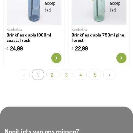
Kambukka
Kambukka
Drinkfles dupla 1000ml
Drinkfles dupla 750ml pine
coastal rock
forest
24,99
22,99
€
€
1
2
3
4
5
Nooit iets van ons missen?