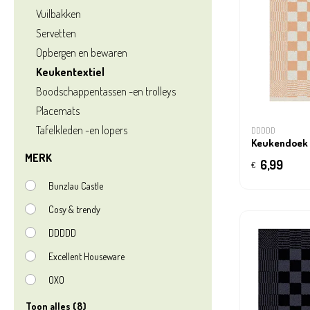
Vuilbakken
Servetten
Opbergen en bewaren
Keukentextiel
Boodschappentassen -en trolleys
Placemats
Tafelkleden -en lopers
DDDDD
Keukendoek
MERK
6,99
€
Bunzlau Castle
Cosy & trendy
DDDDD
Excellent Houseware
OXO
Toon alles (8)