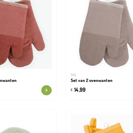
THS
enwanten
Set van 2 ovenwanten
14,99
€