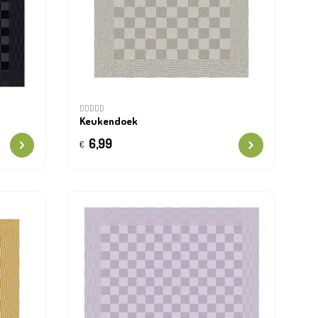
DDDDD
Keukendoek
6,99
€