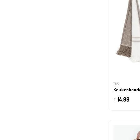
THS
Keukenhand
14,99
€