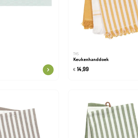
THS
Keukenhanddoek
14,99
€