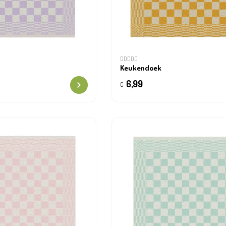
DDDDD
Keukendoek
6,99
€