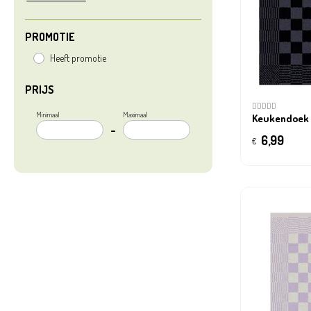
PROMOTIE
Heeft promotie
PRIJS
DDDDD
Minimaal
Maximaal
Keukendoek
–
6,99
€