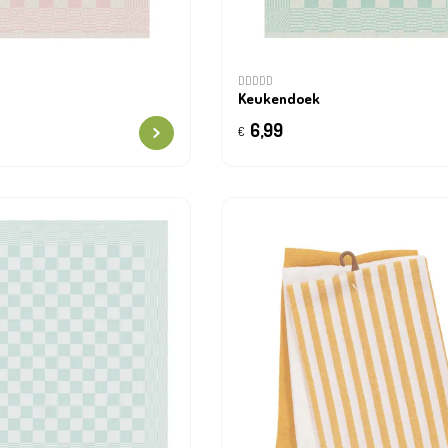
DDDDD
Keukendoek
6,99
€