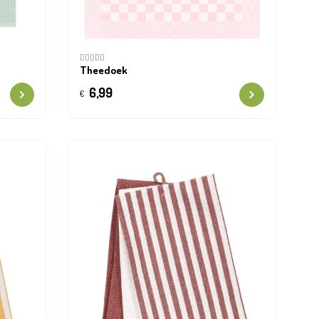
DDDDD
Theedoek
6,99
€