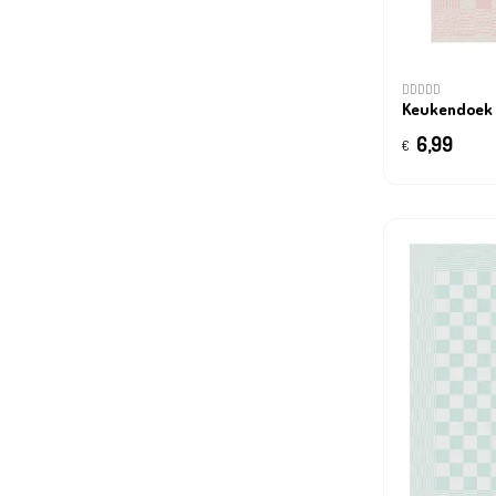
DDDDD
Keukendoek
6,99
€