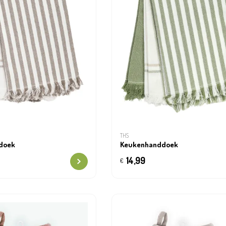
THS
doek
Keukenhanddoek
14,99
€