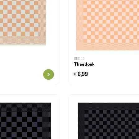
DDDDD
Theedoek
6,99
€