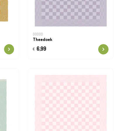
DDDDD
Theedoek
6,99
€