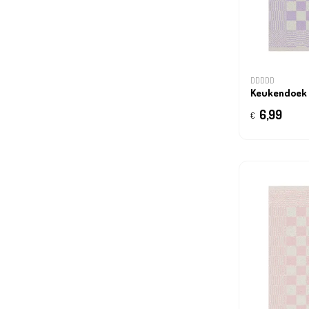
DDDDD
Keukendoek
6,99
€