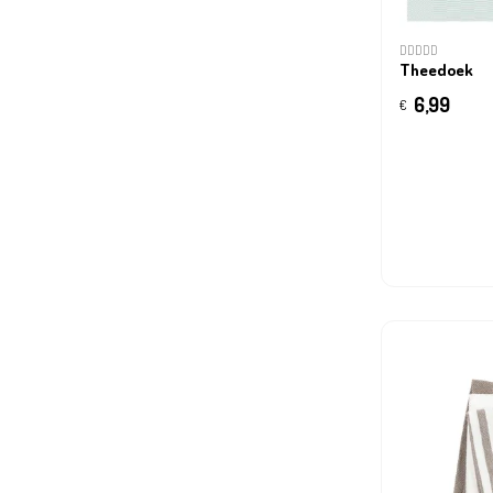
DDDDD
Theedoek
6,99
€