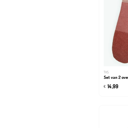
THS
Set van 2 ov
14,99
€