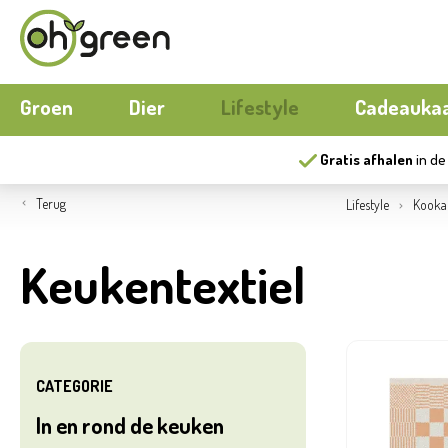
Groen
Dier
Lifestyle
Cadeauka
Gratis afhalen
in de
Boeketten
Hond
Buitenmeubilair
Seizoens
Kat
Buiten k
Terug
Lifestyle
Kookat
Bloemen
Kippen
Wonen
Moestuin
Aquariu
Papierwar
Keukentextiel
Gereedschap
Nieuw
Ecocheques
Buitenpo
Herfst
Serres
Nieuw
Compost
Buitensp
CATEGORIE
In en rond de keuken
Matten
Ecocheq