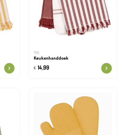
THS
Keukenhanddoek
14,99
€