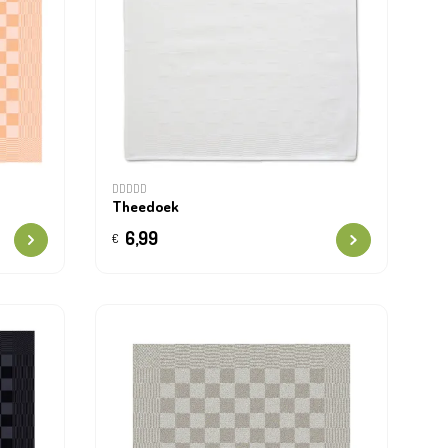
DDDDD
Theedoek
6,99
€