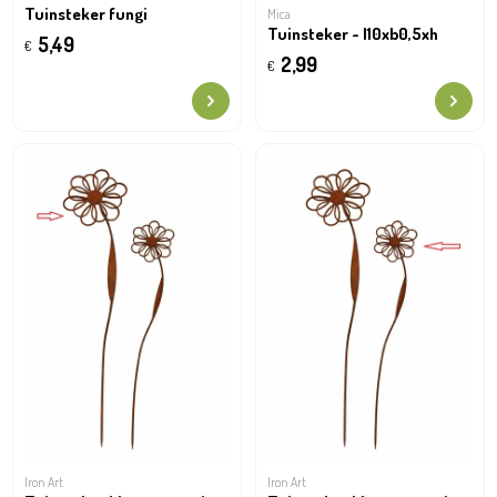
Tuinsteker fungi
Mica
Tuinsteker - l10xb0,5xh
5,49
€
2,99
€
Iron Art
Iron Art