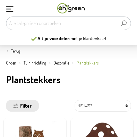
13
mooiste tuincentra
van België
Terug
Groen
Tuininrichting
Decoratie
Plantstekkers
Plantstekkers
Filter