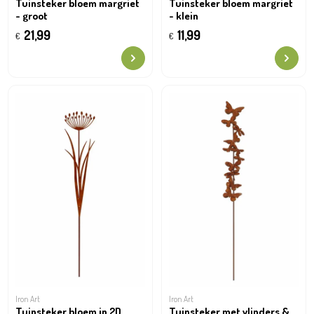
Tuinsteker bloem margriet
Tuinsteker bloem margriet
- groot
- klein
21,99
11,99
€
€
Iron Art
Iron Art
Tuinsteker bloem in 2D
Tuinsteker met vlinders &