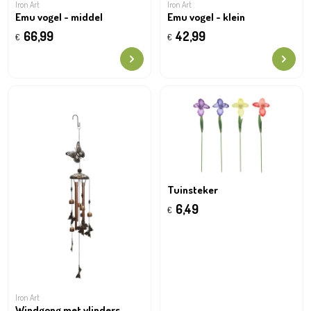
Iron Art
Iron Art
Emu vogel - middel
Emu vogel - klein
66,99
42,99
€
€
Tuinsteker
6,49
€
Iron Art
Windgong met vlinders