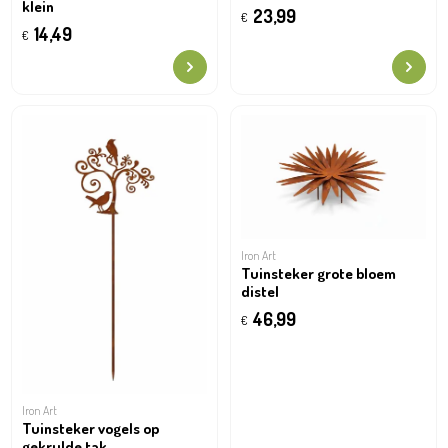
klein
23,99
€
14,49
€
Iron Art
Tuinsteker grote bloem
distel
46,99
€
Iron Art
Tuinsteker vogels op
gekrulde tak