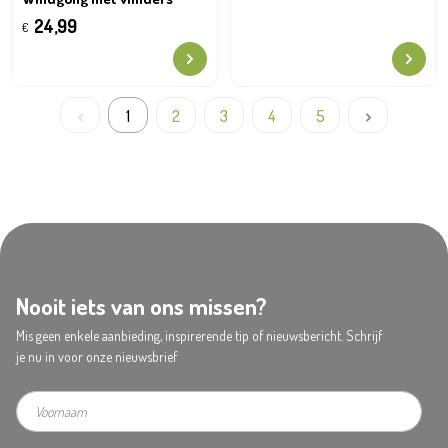
24,99
€
1
2
3
4
5
Nooit iets van ons missen?
Mis geen enkele aanbieding, inspirerende tip of nieuwsbericht. Schrijf
je nu in voor onze nieuwsbrief