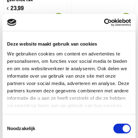
23,99
€
Deze website maakt gebruik van cookies
We gebruiken cookies om content en advertenties te
personaliseren, om functies voor social media te bieden
en om ons websiteverkeer te analyseren. Ook delen we
informatie over uw gebruik van onze site met onze
partners voor social media, adverteren en analyse. Deze
partners kunnen deze gegevens combineren met andere
informatie die u aan ze heeft verstrekt of die ze hebben
verzameld op basis van uw gebruik van hun services.
Toestemmingsselectie
Iron Art
Iron Art
Noodzakelijk
Conifeer in pot
Tuinsteker Welcome
42,99
17,99