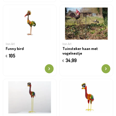
Iron Art
Iron Art
Funny bird
Tuinsteker haan met
vogelnestje
105
€
34,99
€