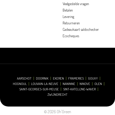
Veelgestelde vragen
Betalen
Levering
Retourneren
Cadeaukaart saldochecker
Ecocheques
AARSCHOT
DOORNIK
EKEREN
FRAMERIES
GOUVY
HOGNOUL
LOUVAIN-LA-NEUVE
NANINNE
NINOVE
OLEN
SAINT-GEORGES-SUR-MEUSE
SINT-KATELIJNE-WAVER
ZWIJNDRECHT
© 2026 Oh'Green