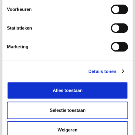
€
€
Voorkeuren
Statistieken
Marketing
Details tonen
Alles toestaan
Selectie toestaan
Iron Art
Iron Art
Vogel in 3D om op te hangen
Vlinder op stok - groot
9,99
15,99
€
€
Weigeren