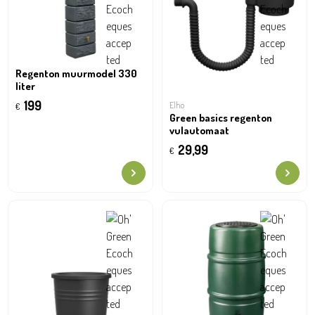
Regenton muurmodel 330
liter
199
Elho
€
Green basics regenton
vulautomaat
29,99
€