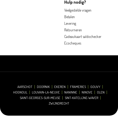
Hulp nodig?
Veelgestelde vragen
Betalen
Levering
Retourneren
Cadeaukaart saldochecker
Ecocheques
AARSCHOT
DOORNIK
EKEREN
FRAMERIES
GOUVY
HOGNOUL
LOUVAIN-LA-NEUVE
NANINNE
NINOVE
OLEN
SAINT-GEORGES-SUR-MEUSE
SINT-KATELIJNE-WAVER
ZWIJNDRECHT