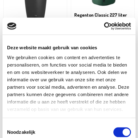
Regenton Classic 227 liter
115
€
Elho
Deze website maakt gebruik van cookies
Green basics regenton plus
200ltr
We gebruiken cookies om content en advertenties te
149
€
personaliseren, om functies voor social media te bieden
en om ons websiteverkeer te analyseren. Ook delen we
informatie over uw gebruik van onze site met onze
partners voor social media, adverteren en analyse. Deze
partners kunnen deze gegevens combineren met andere
informatie die u aan ze heeft verstrekt of die ze hebben
verzameld op basis van uw gebruik van hun services.
Toestemmingsselectie
Noodzakelijk