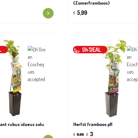
(Zomerframboos)
5,99
€
L
Oh'DEAL
ant rubus idaeus solu
Herfst framboos p11
3
€
9,99
€