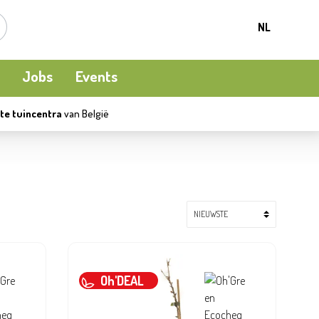
NL
Jobs
Events
te tuincentra
van België
Kamerplanten
Kooi-en natuurvogels
Terrasverwarming
Meststoffen en bodemverbetering
Ecocheques
Waterpret
Beschermen
Apéro moment
Kledij
Oh'DEAL