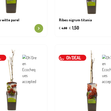
 witte parel
Ribes nigrum titania
1,50
€
4,99
€
L
Oh'DEAL