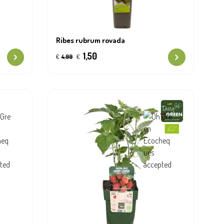
Ribes rubrum rovada
1,50
€
4,99
€