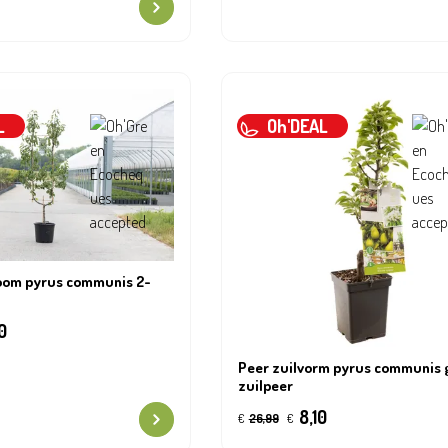
L
Oh'DEAL
oom pyrus communis 2-
0
Peer zuilvorm pyrus communis 
zuilpeer
8,10
€
26,99
€