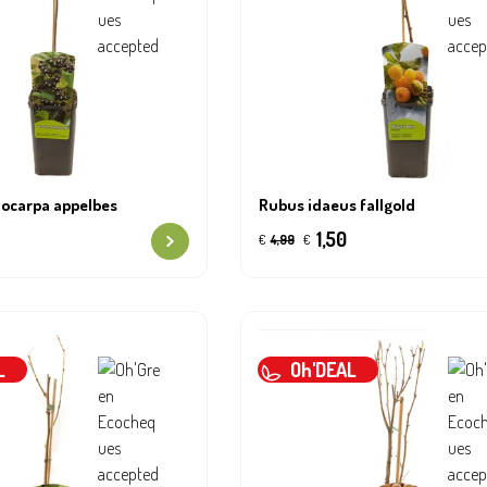
nocarpa appelbes
Rubus idaeus fallgold
1,50
€
4,99
€
L
Oh'DEAL