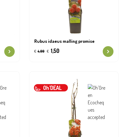
Rubus idaeus malling promise
1,50
€
4,99
€
Oh'DEAL