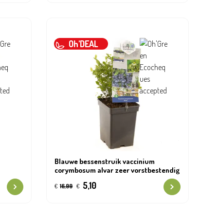
Oh'DEAL
Blauwe bessenstruik vaccinium
corymbosum alvar zeer vorstbestendig
5,10
€
16,99
€