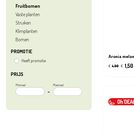
Fruitbomen
Vaste planten
Struiken
Klimplanten
Bomen
PROMOTIE
Aronia mela
Heeft promotie
1,50
€
4,99
€
PRIJS
Minimaal
Maximaal
–
Oh'DEA