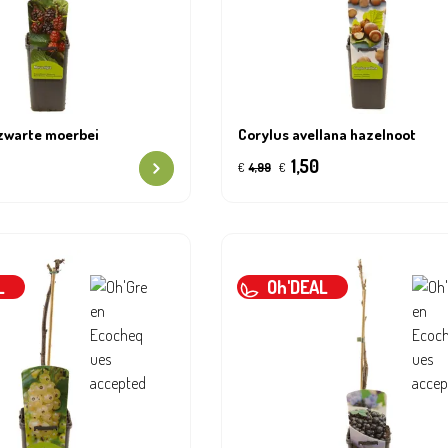
zwarte moerbei
Corylus avellana hazelnoot
1,50
€
4,99
€
L
Oh'DEAL