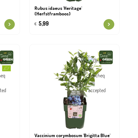
Rubus idaeus 'Heritage'
(Herfstframboos)
5,99
€
Vaccinium corymbosum 'Brigitta Blue'