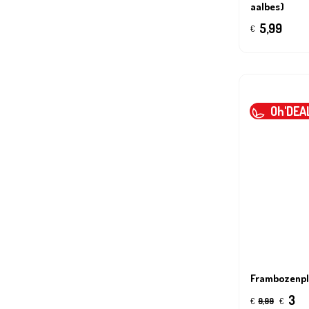
aalbes)
5,99
€
Oh'DEA
Frambozenpl
3
€
9,99
€