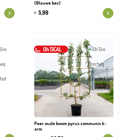
(Blauwe bes)
5,99
€
Oh'DEAL
Peer oude boom pyrus communis 4-
arm