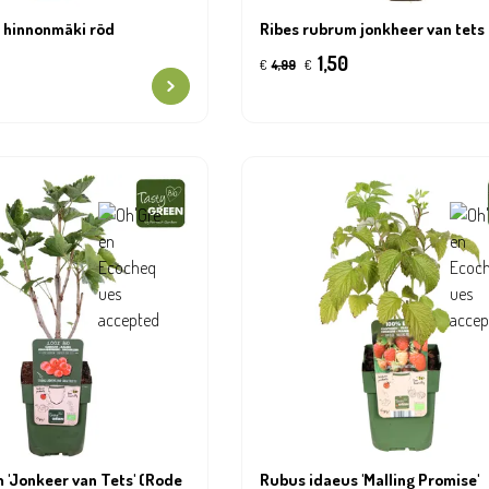
. hinnonmäki röd
Ribes rubrum jonkheer van tets
1,50
€
4,99
€
 'Jonkeer van Tets' (Rode
Rubus idaeus 'Malling Promise'