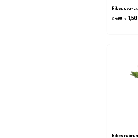
Ribes uva-cr
1,50
€
4,99
€
Ribes rubrum