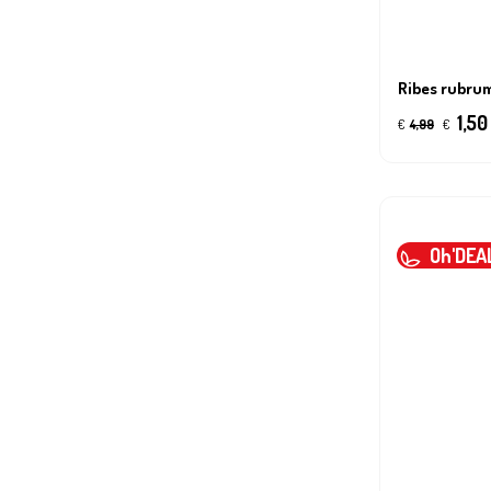
Ribes rubrum
1,50
€
4,99
€
Oh'DEA