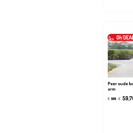
Oh'DEA
Peer oude b
arm
59,7
€
199
€