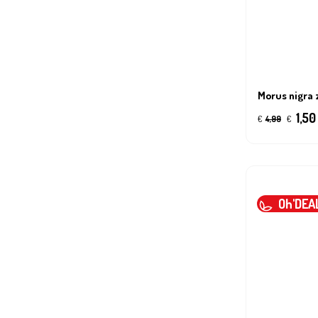
Morus nigra 
1,50
€
4,99
€
Oh'DEA