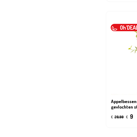
Oh'DEA
Appelbessen
gevlochten 
9
€
29,99
€