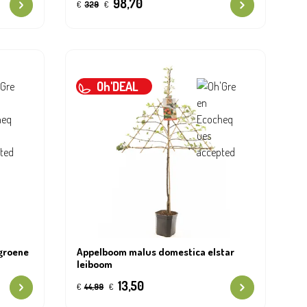
98,70
€
329
€
Oh'DEAL
groene
Appelboom malus domestica elstar
leiboom
13,50
€
44,99
€