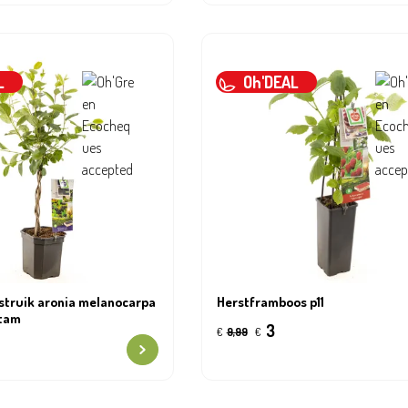
L
Oh'DEAL
struik aronia melanocarpa
Herstframboos p11
stam
3
€
9,99
€