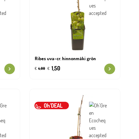
Ribes uva-cr. hinnonmäki grön
1,50
€
4,99
€
Oh'DEAL