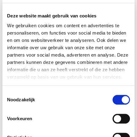
Bloembollen planten in de volle
Deze website maakt gebruik van cookies
grond
We gebruiken cookies om content en advertenties te
personaliseren, om functies voor social media te bieden
Wil je een kleurrijke tuin? Dan zijn bloembollen echt onmisbaar.
en om ons websiteverkeer te analyseren. Ook delen we
Een mengeling van voorjaars-, zomer- en najaarsbloeiers
informatie over uw gebruik van onze site met onze
garandeert elke dag prachtige bloemen. En wat ideaal is:
partners voor social media, adverteren en analyse. Deze
bloembollen planten is niet moeilijk. Een paar uurtjes werk kleurt
partners kunnen deze gegevens combineren met andere
je tuin wekenlang in de lente, zomer en herfst. In je Oh’Green-
informatie die u aan ze heeft verstrekt of die ze hebben
winkel vind je vele soorten bloembollen om je tuin en
verzameld op basis van uw gebruik van hun services.
bloempotten op te fleuren. Niks is leuker dan je zelf geplante
bloembollen te zien uitkomen. Ook in huis in een pot of een leuke
Toestemmingsselectie
schaal.
Noodzakelijk
Lees meer
Voorkeuren