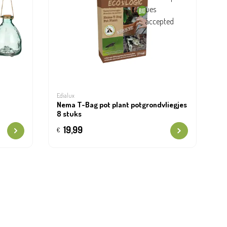
Edialux
Nema T-Bag pot plant potgrondvliegjes
8 stuks
19,99
€