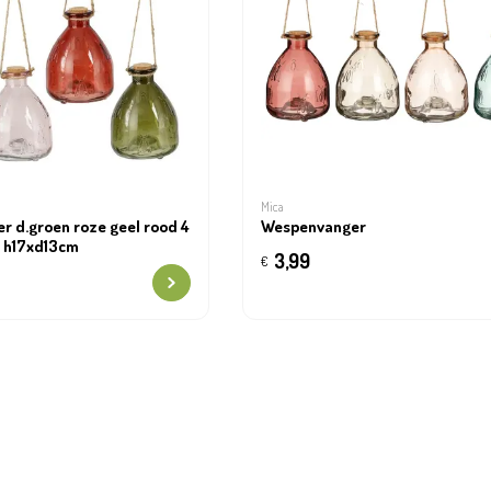
Mica
 d.groen roze geel rood 4
Wespenvanger
- h17xd13cm
3,99
€