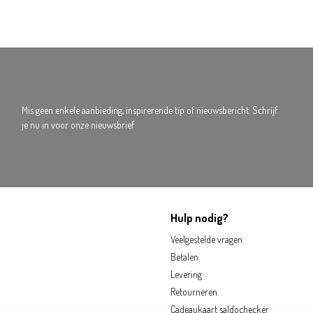
Mis geen enkele aanbieding, inspirerende tip of nieuwsbericht. Schrijf
je nu in voor onze nieuwsbrief
Hulp nodig?
Veelgestelde vragen
Betalen
Levering
Retourneren
Cadeaukaart saldochecker