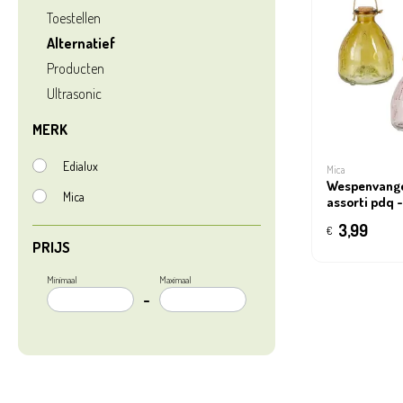
Toestellen
Alternatief
Producten
Ultrasonic
MERK
Edialux
Mica
Wespenvanger
Mica
assorti pdq 
3,99
€
PRIJS
Minimaal
Maximaal
–