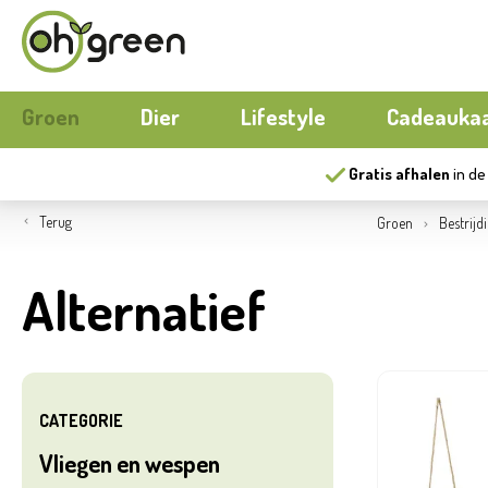
Groen
Dier
Lifestyle
Cadeauka
Gratis afhalen
in de
Boeketten
Hond
Buitenmeubilair
Seizoens
Kat
Buiten k
Terug
Groen
Bestrijd
Bloemen
Kippen
Wonen
Moestuin
Aquariu
Papierwar
Alternatief
Gereedschap
Nieuw
Ecocheques
Buitenpo
Herfst
Serres
Nieuw
Compost
Buitensp
CATEGORIE
Vliegen en wespen
Matten
Ecocheq