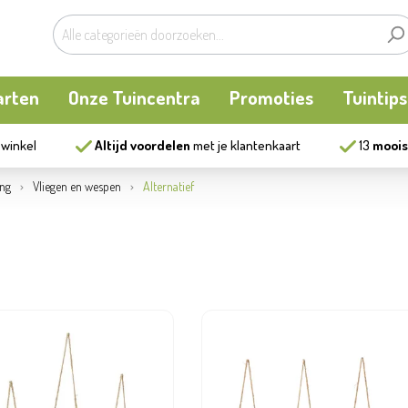
arten
Onze Tuincentra
Promoties
Tuintips
 winkel
Altijd voordelen
met je klantenkaart
13
moois
planten
oken
Buitenplanten
Knaagdieren
Kookatelier
ing
Vliegen en wespen
Alternatief
m
en en allerlei
Bollen en zaden
Vijver
Zonnewering
tten
Tuininrichting
Homewear
eren
eelgoed
Bestrijding
ues
Kweekaccessoires