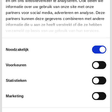
en om ons websiteverkeer te analyseren. Ook delen we
Verantwoordelijk marktdeelnemer in de EU
!
informatie over uw gebruik van onze site met onze
partners voor social media, adverteren en analyse. Deze
Bekijk gegevens
partners kunnen deze gegevens combineren met andere
informatie die u aan ze heeft verstrekt of die ze hebben
verzameld op basis van uw gebruik van hun services.
Beschikbaar in deze winkels
Toestemmingsselectie
Noodzakelijk
Aarschot
In stock
Doornik
In stock
Voorkeuren
Ekeren
In stock
Frameries
In stock
Statistieken
Gouvy
In stock
Naninne
In stock
Marketing
Ninove
In stock
Olen
In stock