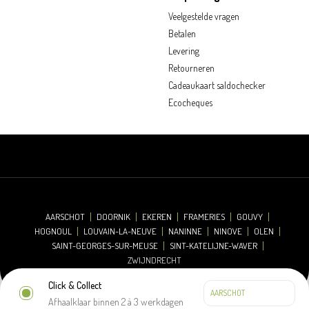
Veelgestelde vragen
Betalen
Levering
Retourneren
Cadeaukaart saldochecker
Ecocheques
AARSCHOT
DOORNIK
EKEREN
FRAMERIES
GOUVY
HOGNOUL
LOUVAIN-LA-NEUVE
NANINNE
NINOVE
OLEN
SAINT-GEORGES-SUR-MEUSE
SINT-KATELIJNE-WAVER
ZWIJNDRECHT
Click & Collect
Afhaalklaar binnen 2 à 3 werkdagen
© 2026 Oh'Green