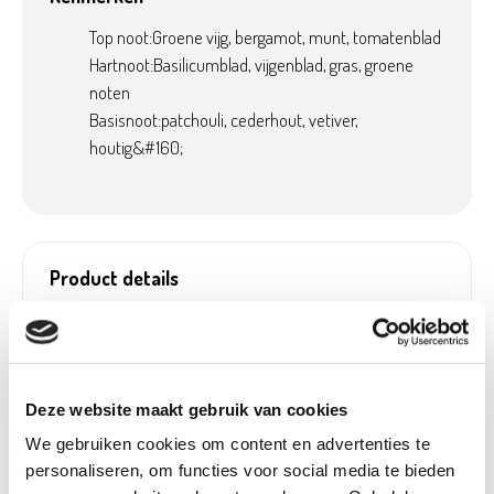
Top noot:Groene vijg, bergamot, munt, tomatenblad
Hartnoot:Basilicumblad, vijgenblad, gras, groene
noten
Basisnoot:patchouli, cederhout, vetiver,
houtig&#160;
Product details
Betaalbaar met
Neen
Ecocheques:
Gewicht:
0,70 kg
Artikel nummer:
1236917
Deze website maakt gebruik van cookies
We gebruiken cookies om content en advertenties te
personaliseren, om functies voor social media te bieden