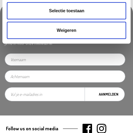
Selectie toestaan
Nooit iets van ons missen?
Weigeren
Mis geen enkele aanbieding, inspirerende tip of nieuwsbericht. Schrijf
je nu in voor onze nieuwsbrief
AANMELDEN
Follow us on social media