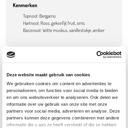
Kenmerken
Topnoot: Bergamo
Hartnoot: Roos, gekonfijt fruit, orris
Basisnoot: Witte muskus, vanillestokje, amber
Product details
Betaalbaar met
Neen
Deze website maakt gebruik van cookies
Ecocheques:
We gebruiken cookies om content en advertenties te
Gewicht:
0,31 kg
personaliseren, om functies voor social media te bieden
Artikel nummer:
1236922
en om ons websiteverkeer te analyseren. Ook delen we
informatie over uw gebruik van onze site met onze
partners voor social media, adverteren en analyse. Deze
partners kunnen deze gegevens combineren met andere
informatie die u aan ze heeft verstrekt of die ze hebben
Verantwoordelijk marktdeelnemer in de EU
!