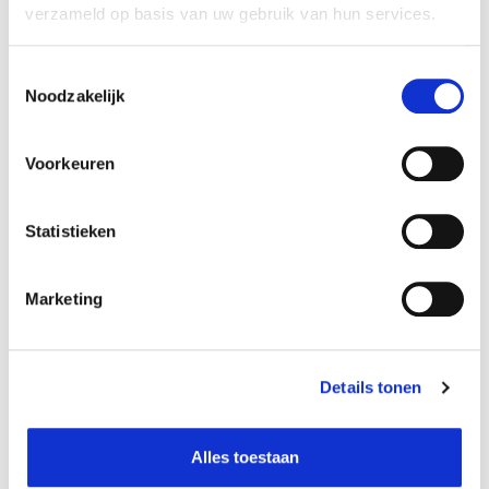
verzameld op basis van uw gebruik van hun services.
Bekijk gegevens
Toestemmingsselectie
Noodzakelijk
Beschikbaar in deze winkels
Voorkeuren
Aarschot
In stock
Statistieken
Doornik
In stock
Naninne
In stock
Marketing
Ninove
In stock
Olen
In stock
Details tonen
Alles toestaan