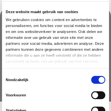
Deze website maakt gebruik van cookies
We gebruiken cookies om content en advertenties te
personaliseren, om functies voor social media te bieden
Nooit iets van ons missen?
en om ons websiteverkeer te analyseren. Ook delen we
Mis geen enkele aanbieding, inspirerende tip of nieuwsbericht. Schrijf
informatie over uw gebruik van onze site met onze
je nu in voor onze nieuwsbrief
partners voor social media, adverteren en analyse. Deze
partners kunnen deze gegevens combineren met andere
informatie die u aan ze heeft verstrekt of die ze hebben
verzameld op basis van uw gebruik van hun services.
Toestemmingsselectie
Noodzakelijk
AANMELDEN
Voorkeuren
Statistieken