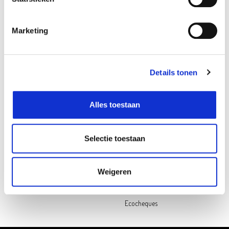
Follow us on social media
Marketing
Oh'Green
Contact
Ons verhaal
Openingsuren
My Oh'Green Klantenkaart
Pers & PR
Details tonen
Nieuws & updates
Contacteer ons
Duurzaamheid
Jobs
Alles toestaan
Hulp nodig?
Selectie toestaan
Veelgestelde vragen
Betalen
Levering
Weigeren
Retourneren
Cadeaukaart saldochecker
Ecocheques