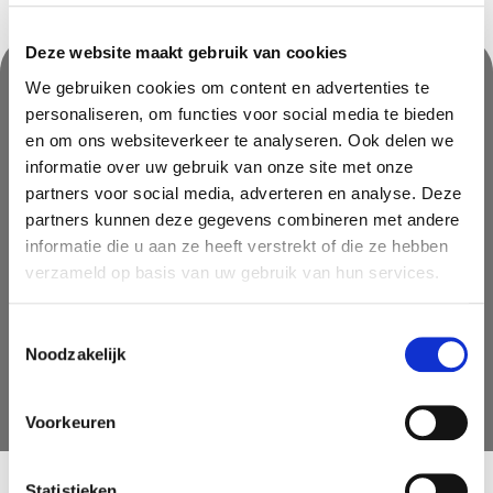
Deze website maakt gebruik van cookies
We gebruiken cookies om content en advertenties te
personaliseren, om functies voor social media te bieden
Nooit iets van ons missen?
en om ons websiteverkeer te analyseren. Ook delen we
Mis geen enkele aanbieding, inspirerende tip of nieuwsbericht. Schrijf
informatie over uw gebruik van onze site met onze
je nu in voor onze nieuwsbrief
partners voor social media, adverteren en analyse. Deze
partners kunnen deze gegevens combineren met andere
informatie die u aan ze heeft verstrekt of die ze hebben
verzameld op basis van uw gebruik van hun services.
Toestemmingsselectie
Noodzakelijk
AANMELDEN
Voorkeuren
Statistieken