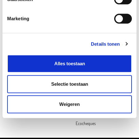
Follow us on social media
Marketing
Oh'Green
Contact
Ons verhaal
Openingsuren
My Oh'Green Klantenkaart
Pers & PR
Details tonen
Nieuws & updates
Contacteer ons
Duurzaamheid
Jobs
Alles toestaan
Hulp nodig?
Selectie toestaan
Veelgestelde vragen
Betalen
Levering
Weigeren
Retourneren
Cadeaukaart saldochecker
Ecocheques