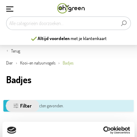
Altijd voordelen
met je klantenkaart
Terug
Dier
Kooi-en natuurvogels
Badjes
Badjes
Filter
Geen producten gevonden.