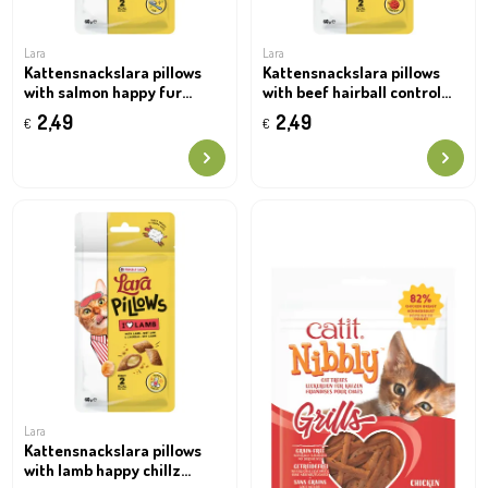
Lara
Lara
Kattensnackslara pillows
Kattensnackslara pillows
with salmon happy fur
with beef hairball control
treats 60g
treats 60g
2,49
2,49
€
€
Lara
Kattensnackslara pillows
with lamb happy chillz