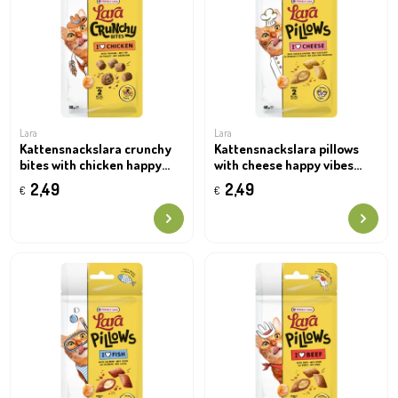
Lara
Lara
Kattensnackslara crunchy
Kattensnackslara pillows
bites with chicken happy
with cheese happy vibes
teeth treats 50g
treats 60g
2,49
2,49
€
€