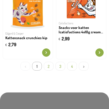
Catisfactions
Snacks voor katten
|catisfactions 4x10g creamy
Edgard & Cooper
snack kip
Kattensnack crunchies kip
2,99
€
2,79
€
1
2
3
4