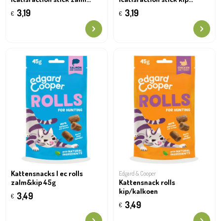
14x30g
14x30g
3,19
3,19
€
€
Kattensnacks | ec rolls
Edgard & Cooper
zalm&kip 45g
Kattensnack rolls
kip/kalkoen
3,49
€
3,49
€