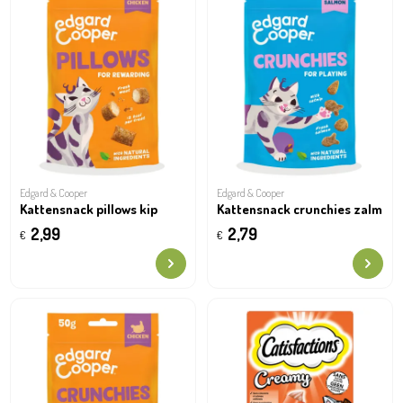
Edgard & Cooper
Edgard & Cooper
Kattensnack pillows kip
Kattensnack crunchies zalm
2,99
2,79
€
€