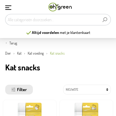
13
mooiste tuincentra
van België
Terug
Dier
Kat
Kat voeding
Kat snacks
Kat snacks
Filter