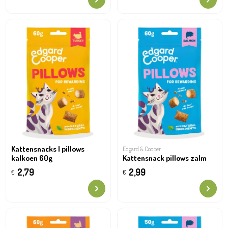
Kattensnacks | pillows
Edgard & Cooper
kalkoen 60g
Kattensnack pillows zalm
2,79
2,99
€
€