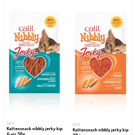
Cat It
Cat It
Kattensnack nibbly jerky kip
Kattensnack nibbly jerky kip
& vis 30g