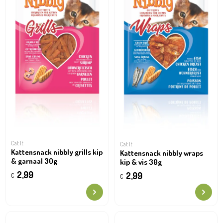
Cat It
Cat It
Kattensnack nibbly grills kip
Kattensnack nibbly wraps
& garnaal 30g
kip & vis 30g
2,99
2,99
€
€