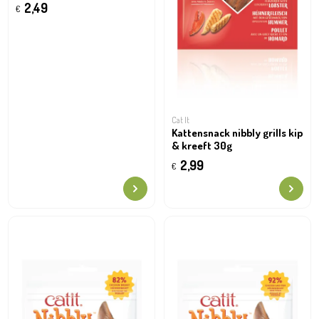
treats 60g
2,49
€
Cat It
Kattensnack nibbly grills kip
& kreeft 30g
2,99
€