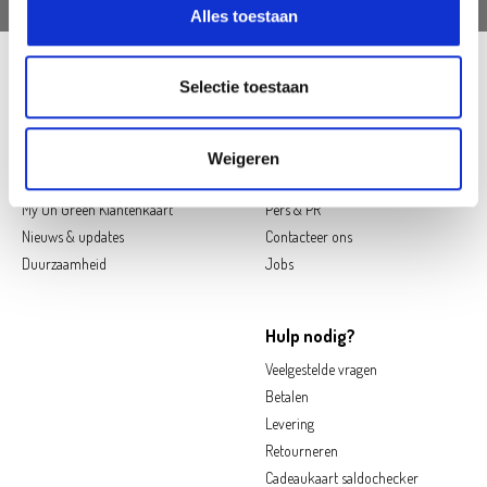
Alles toestaan
Follow us on social media
Selectie toestaan
Oh'Green
Contact
Weigeren
Ons verhaal
Openingsuren
My Oh'Green Klantenkaart
Pers & PR
Nieuws & updates
Contacteer ons
Duurzaamheid
Jobs
Hulp nodig?
Veelgestelde vragen
Betalen
Levering
Retourneren
Cadeaukaart saldochecker