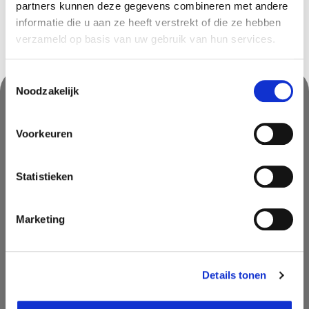
partners kunnen deze gegevens combineren met andere
informatie die u aan ze heeft verstrekt of die ze hebben
verzameld op basis van uw gebruik van hun services.
Toestemmingsselectie
Noodzakelijk
Nooit iets van ons missen?
Voorkeuren
Mis geen enkele aanbieding, inspirerende tip of nieuwsbericht. Schrijf
je nu in voor onze nieuwsbrief
Statistieken
Marketing
Details tonen
AANMELDEN