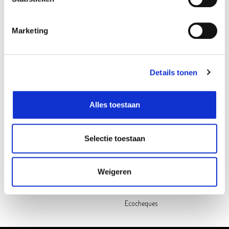
Follow us on social media
Marketing
Oh'Green
Contact
Ons verhaal
Openingsuren
My Oh'Green Klantenkaart
Pers & PR
Details tonen
Nieuws & updates
Contacteer ons
Duurzaamheid
Jobs
Alles toestaan
Hulp nodig?
Selectie toestaan
Veelgestelde vragen
Betalen
Levering
Weigeren
Retourneren
Cadeaukaart saldochecker
Ecocheques