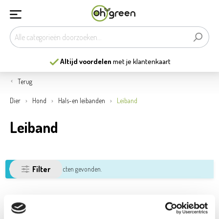
Altijd voordelen
met je klantenkaart
Terug
Dier
Hond
Hals-en leibanden
Leiband
Leiband
Filter
Geen producten gevonden.