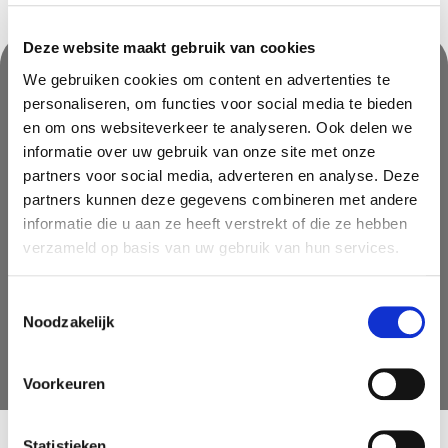
Deze website maakt gebruik van cookies
We gebruiken cookies om content en advertenties te
personaliseren, om functies voor social media te bieden
Nooit iets van ons missen?
en om ons websiteverkeer te analyseren. Ook delen we
Mis geen enkele aanbieding, inspirerende tip of nieuwsbericht. Schrijf
informatie over uw gebruik van onze site met onze
je nu in voor onze nieuwsbrief
partners voor social media, adverteren en analyse. Deze
partners kunnen deze gegevens combineren met andere
informatie die u aan ze heeft verstrekt of die ze hebben
verzameld op basis van uw gebruik van hun services.
Toestemmingsselectie
Noodzakelijk
AANMELDEN
Voorkeuren
Statistieken