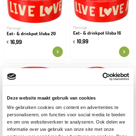
Flamingo
Flamingo
Eet- & drinkpot liloba 16
Eet- & drinkpot liloba 20
10,99
16,99
€
€
Deze website maakt gebruik van cookies
We gebruiken cookies om content en advertenties te
Flamingo
Flamingo
Eet- & drinkpot liloba 12,5
personaliseren, om functies voor social media te bieden
Eet- & drinkpot zova 20x20
en om ons websiteverkeer te analyseren. Ook delen we
8,49
€
17,99
€
informatie over uw gebruik van onze site met onze