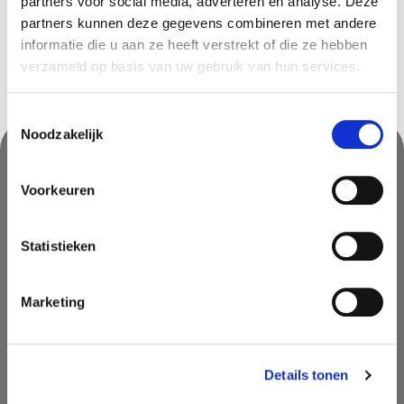
partners voor social media, adverteren en analyse. Deze
partners kunnen deze gegevens combineren met andere
informatie die u aan ze heeft verstrekt of die ze hebben
verzameld op basis van uw gebruik van hun services.
Toestemmingsselectie
Noodzakelijk
Voorkeuren
Nooit iets van ons missen?
Mis geen enkele aanbieding, inspirerende tip of nieuwsbericht. Schrijf
je nu in voor onze nieuwsbrief
Statistieken
Marketing
Details tonen
AANMELDEN