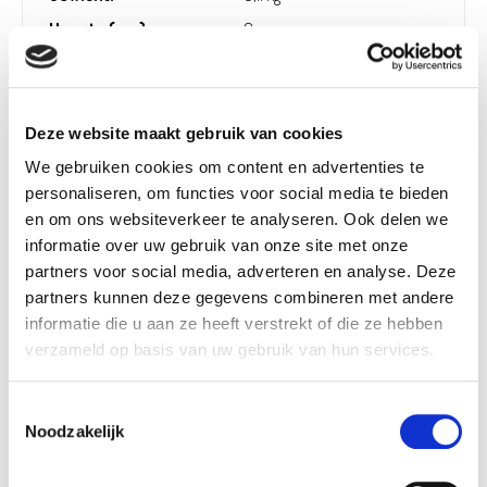
Hoogte (cm):
0 cm
Breedte (cm):
0 cm
Lengte (cm):
13 cm
Diameter (cm):
0 cm
Deze website maakt gebruik van cookies
Artikel nummer:
1176895
We gebruiken cookies om content en advertenties te
personaliseren, om functies voor social media te bieden
en om ons websiteverkeer te analyseren. Ook delen we
informatie over uw gebruik van onze site met onze
partners voor social media, adverteren en analyse. Deze
Verantwoordelijk marktdeelnemer in de EU
!
partners kunnen deze gegevens combineren met andere
informatie die u aan ze heeft verstrekt of die ze hebben
Bekijk gegevens
verzameld op basis van uw gebruik van hun services.
Toestemmingsselectie
Noodzakelijk
Beschikbaar in deze winkels