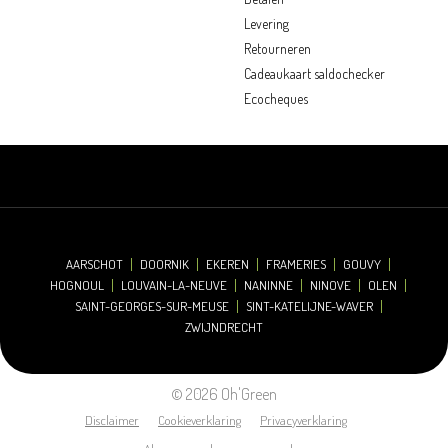
Levering
Retourneren
Cadeaukaart saldochecker
Ecocheques
AARSCHOT
DOORNIK
EKEREN
FRAMERIES
GOUVY
HOGNOUL
LOUVAIN-LA-NEUVE
NANINNE
NINOVE
OLEN
SAINT-GEORGES-SUR-MEUSE
SINT-KATELIJNE-WAVER
ZWIJNDRECHT
© 2026 Oh'Green
Disclaimer
Cookieverklaring
Privacyverklaring