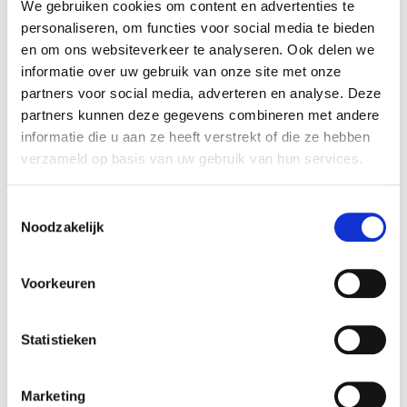
We gebruiken cookies om content en advertenties te
Diameter (cm):
8,8 cm
personaliseren, om functies voor social media te bieden
Material:
Kunststof
en om ons websiteverkeer te analyseren. Ook delen we
informatie over uw gebruik van onze site met onze
Artikel nummer:
356910
partners voor social media, adverteren en analyse. Deze
partners kunnen deze gegevens combineren met andere
informatie die u aan ze heeft verstrekt of die ze hebben
verzameld op basis van uw gebruik van hun services.
Verantwoordelijk marktdeelnemer in de EU
!
Toestemmingsselectie
Bekijk gegevens
Noodzakelijk
Voorkeuren
Beschikbaar in deze winkels
Statistieken
Aarschot
In stock
Doornik
In stock
Marketing
Ekeren
In stock