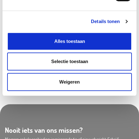
Frameries
In stock
Gouvy
In stock
Details tonen
Louvain-la-Neuve
In stock
Olen
In stock
Alles toestaan
Saint-Georges
In stock
Zwijndrecht
In stock
Selectie toestaan
Weigeren
Nooit iets van ons missen?