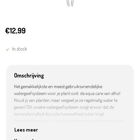
€12,99
In stock
Omschrijving
Het gemakkelijkste en meest gebruiksvriendelijke
watergeefsysteem voor je plant ooit: de aqua care van elho!
Houd jij van planten, maar vergeet je ze regelmatig water te
geven? Dit unieke watergeefsysteem zorgt ervoor dat de
kamerplant altijd de juiste hoeveelheid water krijgt.
Gemakkelijk en snel: vul de bol met water en prik deze onder
een kleine hoek in de potgrond van de plant tot onder de
Lees meer
wortels, vervolgens geeft de aqua care het water af zodra de