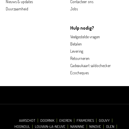
Nieuws & updates
Contacteer ons
Duurzaamheid
Jobs
Hulp nodig?
Veelgestelde vragen
Betalen
Levering
Retourneren
Cadeaukaart saldochecker
Ecocheques
AARSCHOT
DOORNIK
EKEREN
FRAMERIES
GOUVY
HOGNOUL
LOUVAIN-LA-NEUVE
NANINNE
NINOVE
OLEN