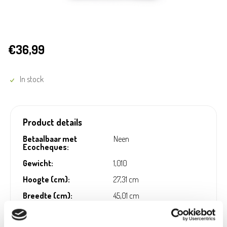
€36,99
In stock
Product details
Betaalbaar met
Neen
Ecocheques:
Gewicht:
1,010
Hoogte (cm):
27,31 cm
Breedte (cm):
45,01 cm
Lengte (cm):
0,71 cm