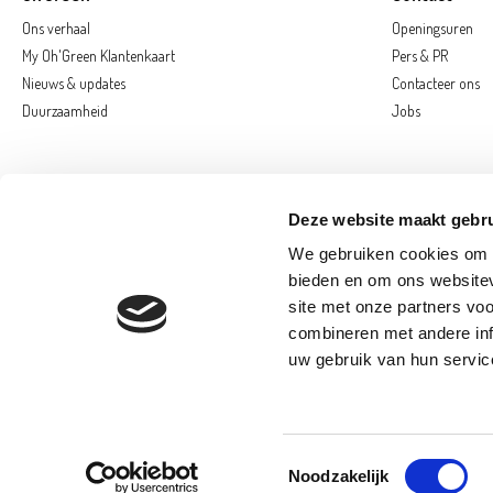
Ons verhaal
Openingsuren
My Oh'Green Klantenkaart
Pers & PR
Nieuws & updates
Contacteer ons
Duurzaamheid
Jobs
Deze website maakt gebru
We gebruiken cookies om c
bieden en om ons websitev
site met onze partners vo
combineren met andere inf
AARSCHOT
D
uw gebruik van hun servic
SAINT-GEORGE
© 2026 Oh'Green
Toestemmingsselectie
Noodzakelijk