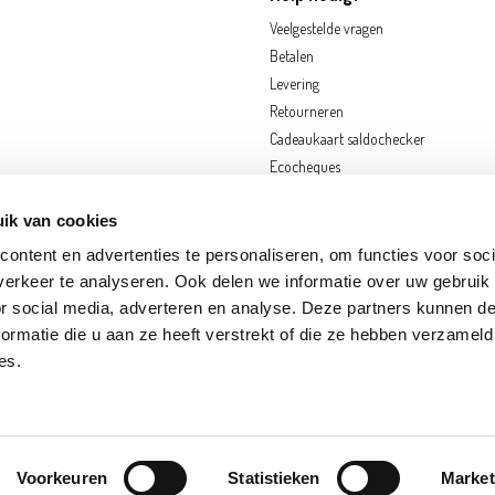
Veelgestelde vragen
Betalen
Levering
Retourneren
Cadeaukaart saldochecker
Ecocheques
ik van cookies
ontent en advertenties te personaliseren, om functies voor soci
erkeer te analyseren. Ook delen we informatie over uw gebruik
or social media, adverteren en analyse. Deze partners kunnen 
ormatie die u aan ze heeft verstrekt of die ze hebben verzameld
OORNIK
EKEREN
FRAMERIES
GOUVY
HOGNOUL
LOUVAIN-LA-NEUVE
N
es.
S-SUR-MEUSE
SINT-KATELIJNE-WAVER
ZWIJNDRECHT
Discl
Voorkeuren
Statistieken
Market