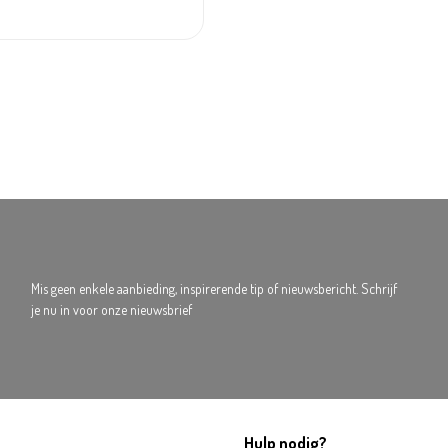
Mis geen enkele aanbieding, inspirerende tip of nieuwsbericht. Schrijf
je nu in voor onze nieuwsbrief
Hulp nodig?