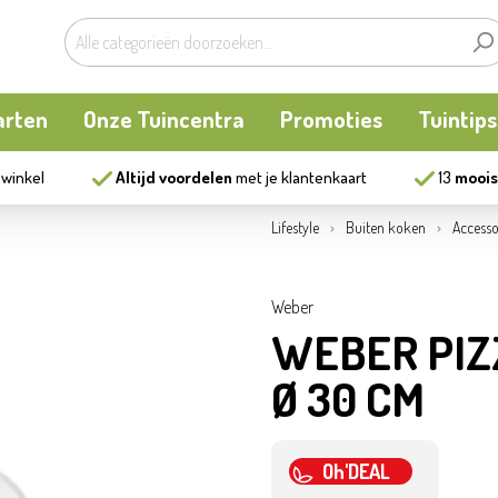
arten
Onze Tuincentra
Promoties
Tuintips
 winkel
Altijd voordelen
met je klantenkaart
13
moois
planten
oken
Buitenplanten
Knaagdieren
Kookatelier
Lifestyle
Buiten koken
Accesso
m
en en allerlei
Bollen en zaden
Vijver
Zonnewering
Weber
WEBER PIZ
tten
Tuininrichting
Homewear
Ø 30 CM
eren
eelgoed
Bestrijding
Oh'DEAL
ues
Kweekaccessoires