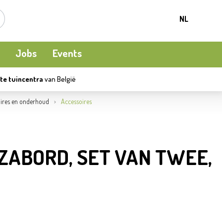
NL
Jobs
Events
te tuincentra
van België
Kamerplanten
Kooi-en natuurvogels
Terrasverwarming
ires en onderhoud
Accessoires
Meststoffen en bodemverbetering
Ecocheques
Waterpret
ZABORD, SET VAN TWEE,
Beschermen
Apéro moment
Kledij