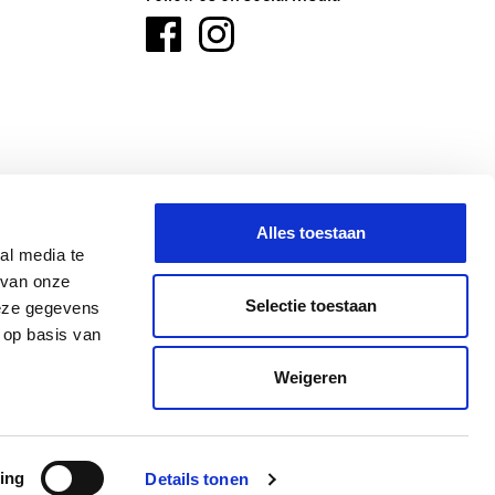
Alles toestaan
al media te
 van onze
Selectie toestaan
deze gegevens
 op basis van
ANINNE
NINOVE
OLEN
Weigeren
aimer
Cookieverklaring
Privacyverklaring
Algemene verkoopsvoorwaarden
ing
Details tonen