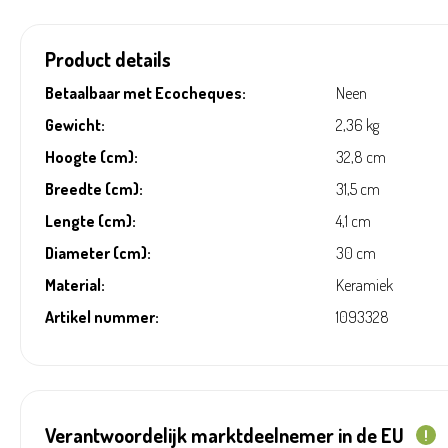
Product details
Betaalbaar met Ecocheques:
Neen
Gewicht:
2,36 kg
Hoogte (cm):
32,8 cm
Breedte (cm):
31,5 cm
Lengte (cm):
4,1 cm
Diameter (cm):
30 cm
Material:
Keramiek
Artikel nummer:
1093328
Verantwoordelijk marktdeelnemer in de EU
!