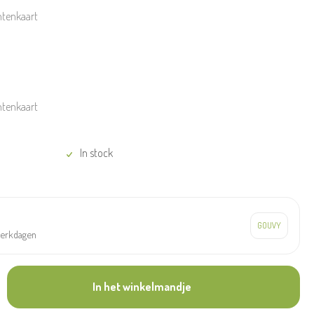
ntenkaart
ntenkaart
In stock
werkdagen
In het winkelmandje