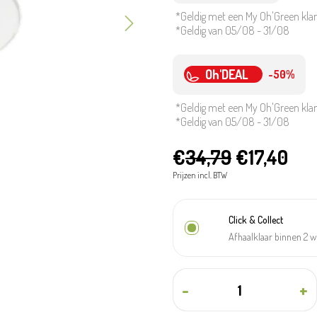
*Geldig met een My Oh'Green kla
*Geldig van 05/08 - 31/08
Oh'DEAL
-50%
*Geldig met een My Oh'Green kla
*Geldig van 05/08 - 31/08
€
34,79
€17,40
Prijzen incl. BTW
Click & Collect
Afhaalklaar binnen 2 
-
+