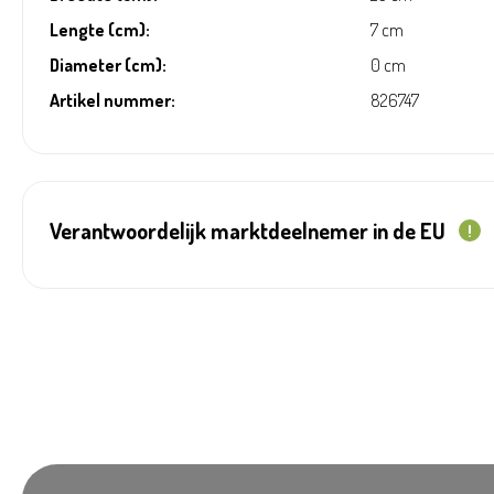
Lengte (cm):
7 cm
Diameter (cm):
0 cm
Artikel nummer:
826747
Verantwoordelijk marktdeelnemer in de EU
!