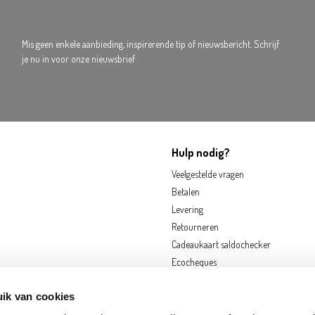
Mis geen enkele aanbieding, inspirerende tip of nieuwsbericht. Schrijf
je nu in voor onze nieuwsbrief
Hulp nodig?
Veelgestelde vragen
Betalen
Levering
Retourneren
Cadeaukaart saldochecker
Ecocheques
ik van cookies