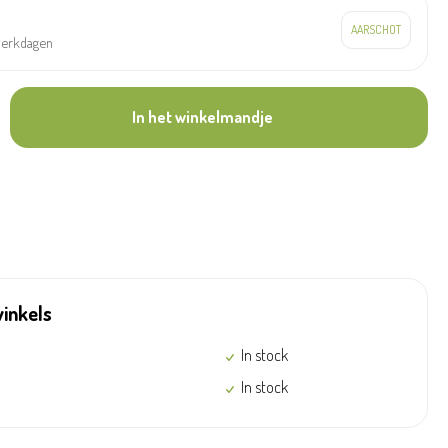
werkdagen
In het winkelmandje
winkels
In stock
In stock