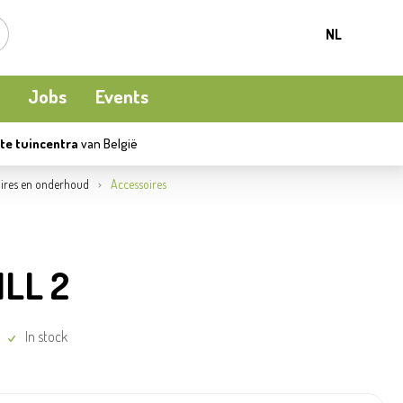
NL
Jobs
Events
te tuincentra
van België
Kamerplanten
Kooi-en natuurvogels
Terrasverwarming
ires en onderhoud
Accessoires
Meststoffen en bodemverbetering
Ecocheques
Waterpret
LL 2
Beschermen
Apéro moment
Kledij
In stock