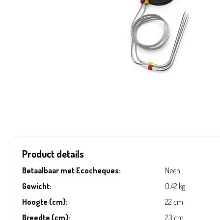
Product details
Betaalbaar met Ecocheques:
Neen
Gewicht:
0,42 kg
Hoogte (cm):
22 cm
Breedte (cm):
23 cm