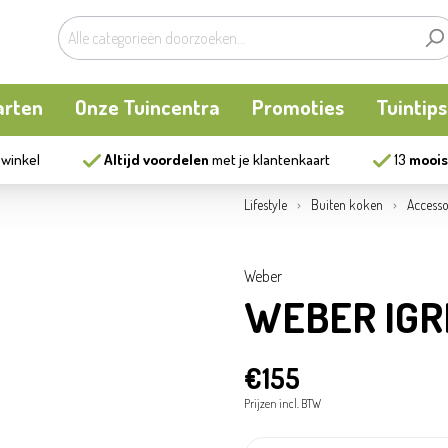
arten
Onze Tuincentra
Promoties
Tuintips
 winkel
Altijd voordelen
met je klantenkaart
13
moois
planten
oken
Buitenplanten
Knaagdieren
Kookatelier
Lifestyle
Buiten koken
Accesso
m
en en allerlei
Bollen en zaden
Vijver
Zonnewering
Weber
WEBER IGRI
tten
Tuininrichting
Homewear
€155
eren
eelgoed
Bestrijding
Prijzen incl. BTW
ues
Kweekaccessoires