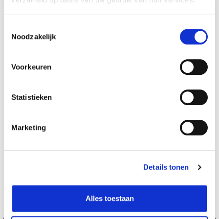
Verantwoordelijk marktdeelnemer in de EU
!
Toestemmingsselectie
Bekijk gegevens
Noodzakelijk
Voorkeuren
Beschikbaar in deze winkels
Statistieken
Hognoul
In stock
Naninne
In stock
Marketing
Saint-Georges
In stock
Details tonen
Alles toestaan