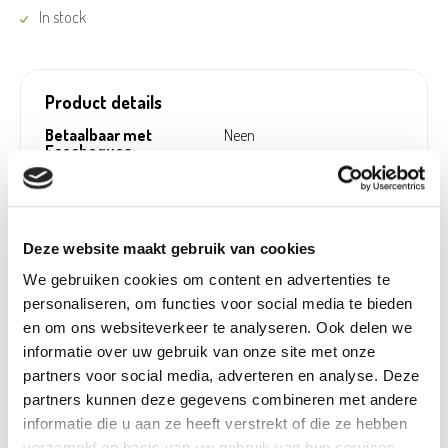
In stock
Product details
Betaalbaar met
Neen
Ecocheques:
Gewicht:
0,01 kg
Hoogte (cm):
22 cm
Breedte (cm):
59,5 cm
Deze website maakt gebruik van cookies
Lengte (cm):
6,2 cm
We gebruiken cookies om content en advertenties te
personaliseren, om functies voor social media te bieden
Diameter (cm):
0 cm
en om ons websiteverkeer te analyseren. Ook delen we
Material:
Metaal
informatie over uw gebruik van onze site met onze
Artikel nummer:
518066
partners voor social media, adverteren en analyse. Deze
partners kunnen deze gegevens combineren met andere
informatie die u aan ze heeft verstrekt of die ze hebben
verzameld op basis van uw gebruik van hun services.