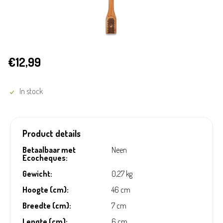
€12,99
In stock
Product details
Betaalbaar met
Neen
Ecocheques:
Gewicht:
0,27 kg
Hoogte (cm):
46 cm
Breedte (cm):
7 cm
Lengte (cm):
6 cm