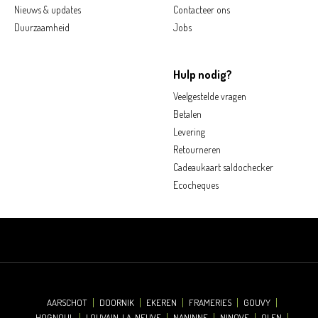
Nieuws & updates
Contacteer ons
Duurzaamheid
Jobs
Hulp nodig?
Veelgestelde vragen
Betalen
Levering
Retourneren
Cadeaukaart saldochecker
Ecocheques
AARSCHOT
DOORNIK
EKEREN
FRAMERIES
GOUVY
HOGNOUL
LOUVAIN-LA-NEUVE
NANINNE
NINOVE
OLEN