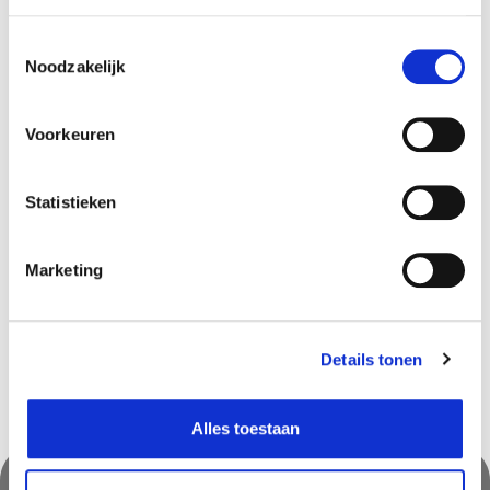
Verantwoordelijk marktdeelnemer in de EU
!
Toestemmingsselectie
Bekijk gegevens
Noodzakelijk
Voorkeuren
Beschikbaar in deze winkels
Statistieken
Ninove
In stock
Saint-Georges
In stock
Marketing
Zwijndrecht
In stock
Details tonen
Alles toestaan