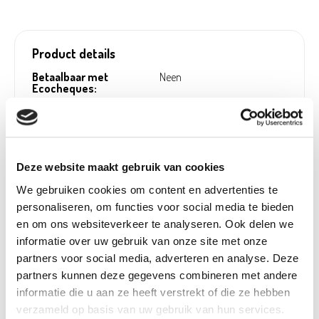
Product details
Betaalbaar met
Neen
Ecocheques:
Gewicht:
0,04 kg
Hoogte (cm):
21,9 cm
Breedte (cm):
2,1 cm
Deze website maakt gebruik van cookies
Lengte (cm):
1,5 cm
We gebruiken cookies om content en advertenties te
Diameter (cm):
0 cm
personaliseren, om functies voor social media te bieden
en om ons websiteverkeer te analyseren. Ook delen we
Material:
Kunststof
informatie over uw gebruik van onze site met onze
Artikel nummer:
826737
partners voor social media, adverteren en analyse. Deze
partners kunnen deze gegevens combineren met andere
informatie die u aan ze heeft verstrekt of die ze hebben
verzameld op basis van uw gebruik van hun services.