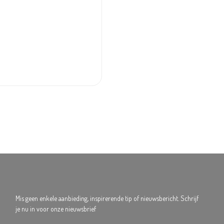
Mis geen enkele aanbieding, inspirerende tip of nieuwsbericht. Schrijf
je nu in voor onze nieuwsbrief