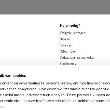
Hulp nodig?
Veelgestelde vragen
Betalen
Levering
Retourneren
Cadeaukaart saldochecker
Ecocheques
ik van cookies
ontent en advertenties te personaliseren, om functies voor soci
erkeer te analyseren. Ook delen we informatie over uw gebruik
or social media, adverteren en analyse. Deze partners kunnen 
ormatie die u aan ze heeft verstrekt of die ze hebben verzameld
OORNIK
EKEREN
FRAMERIES
GOUVY
HOGNOUL
LOUVAIN-LA-NEUVE
N
es.