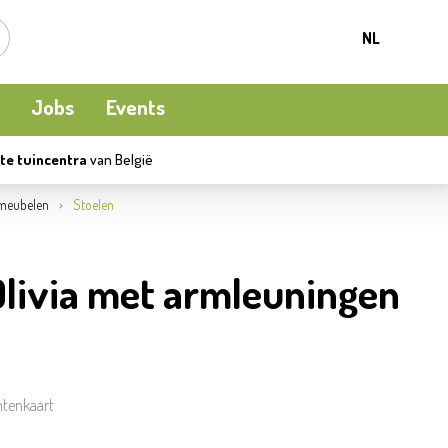
NL
Jobs
Events
te tuincentra
van België
Kamerplanten
Kooi-en natuurvogels
Terrasverwarming
meubelen
Stoelen
Meststoffen en bodemverbetering
Ecocheques
Waterpret
livia met armleuningen
Beschermen
Apéro moment
Kledij
ntenkaart