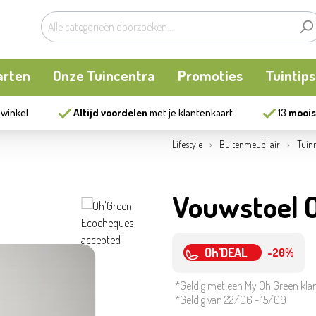
arten
Onze Tuincentra
Promoties
Tuintips
 winkel
Altijd voordelen
met je klantenkaart
13
moois
planten
oken
Buitenplanten
Knaagdieren
Kookatelier
Lifestyle
Buitenmeubilair
Tuin
m
en en allerlei
Bollen en zaden
Vijver
Zonnewering
Vouwstoel O
tten
Tuininrichting
Homewear
Oh'DEAL
-20%
eren
eelgoed
Bestrijding
*Geldig met een My Oh'Green kla
*Geldig van 22/06 - 15/09
ues
Kweekaccessoires