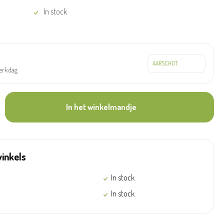
In stock
werkdag
In het winkelmandje
winkels
In stock
In stock