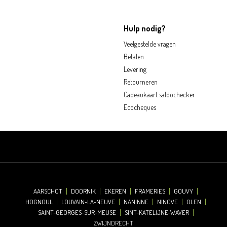
Hulp nodig?
Veelgestelde vragen
Betalen
Levering
Retourneren
Cadeaukaart saldochecker
Ecocheques
AARSCHOT
DOORNIK
EKEREN
FRAMERIES
GOUVY
HOGNOUL
LOUVAIN-LA-NEUVE
NANINNE
NINOVE
OLEN
SAINT-GEORGES-SUR-MEUSE
SINT-KATELIJNE-WAVER
ZWIJNDRECHT