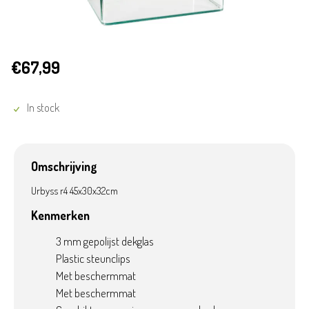
€67,99
In stock
Omschrijving
Urbyss r4 45x30x32cm
Kenmerken
3 mm gepolijst dekglas
Plastic steunclips
Met beschermmat
Met beschermmat