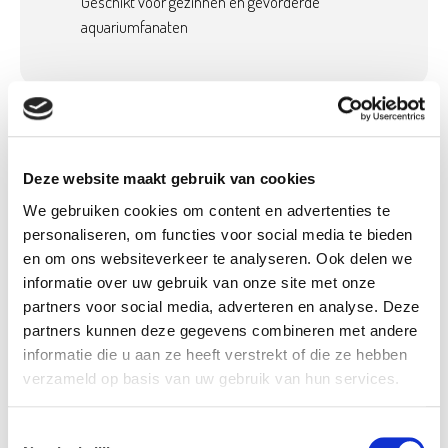
Geschikt voor gezinnen en gevorderde
aquariumfanaten
Product details
Betaalbaar met
Neen
Deze website maakt gebruik van cookies
Ecocheques:
We gebruiken cookies om content en advertenties te
Gewicht:
0,01 kg
personaliseren, om functies voor social media te bieden
Hoogte (cm):
32 cm
en om ons websiteverkeer te analyseren. Ook delen we
informatie over uw gebruik van onze site met onze
Breedte (cm):
30 cm
partners voor social media, adverteren en analyse. Deze
Lengte (cm):
45 cm
partners kunnen deze gegevens combineren met andere
Diameter (cm):
0 cm
informatie die u aan ze heeft verstrekt of die ze hebben
verzameld op basis van uw gebruik van hun services.
Artikel nummer:
1109104
Toestemmingsselectie