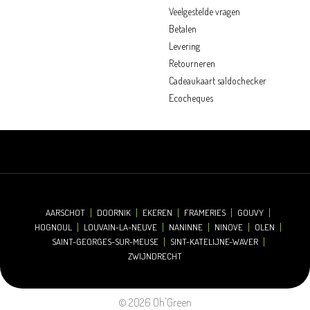
Veelgestelde vragen
Betalen
Levering
Retourneren
Cadeaukaart saldochecker
Ecocheques
AARSCHOT
DOORNIK
EKEREN
FRAMERIES
GOUVY
HOGNOUL
LOUVAIN-LA-NEUVE
NANINNE
NINOVE
OLEN
SAINT-GEORGES-SUR-MEUSE
SINT-KATELIJNE-WAVER
ZWIJNDRECHT
© 2026 Oh'Green