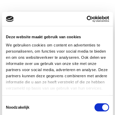
Product details
Betaalbaar met
Neen
Ecocheques:
Deze website maakt gebruik van cookies
Gewicht:
0,010 kg
We gebruiken cookies om content en advertenties te
Breedte (cm):
100 cm
personaliseren, om functies voor social media te bieden
Lengte (cm):
240 cm
en om ons websiteverkeer te analyseren. Ook delen we
informatie over uw gebruik van onze site met onze
Material:
Teak
partners voor social media, adverteren en analyse. Deze
Aantal personen:
6
partners kunnen deze gegevens combineren met andere
Vorm:
Rechthoekig
informatie die u aan ze heeft verstrekt of die ze hebben
verzameld op basis van uw gebruik van hun services.
Artikel nummer:
1153545
Toestemmingsselectie
Noodzakelijk