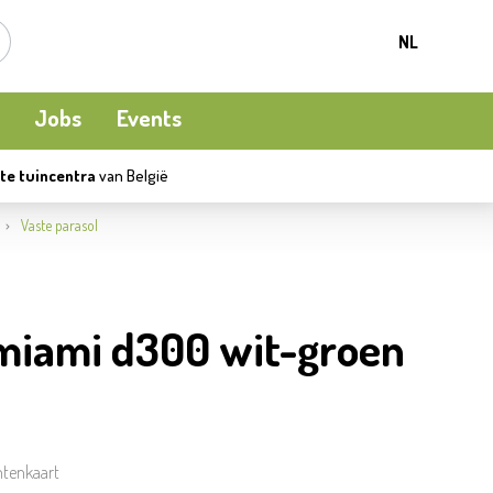
NL
Jobs
Events
te tuincentra
van België
Kamerplanten
Kooi-en natuurvogels
Terrasverwarming
Vaste parasol
Meststoffen en bodemverbetering
Ecocheques
Waterpret
miami d300 wit-groen
Beschermen
Apéro moment
Kledij
ntenkaart