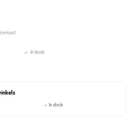
ntenkaart
In stock
winkels
In stock