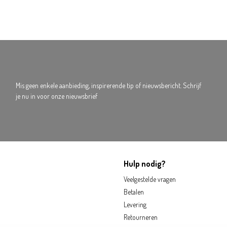
Mis geen enkele aanbieding, inspirerende tip of nieuwsbericht. Schrijf
je nu in voor onze nieuwsbrief
Hulp nodig?
Veelgestelde vragen
Betalen
Levering
Retourneren