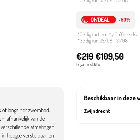
*Geldig van 05/08 - 31/08
Oh'DEAL
-50%
*Geldig met een My Oh'Green kla
*Geldig van 05/08 - 31/08
€
219
€109,50
Prijzen incl. BTW
Beschikbaar in deze 
as of langs het zwembad.
Zwijndrecht
n, afhankelijk van de
s verschillende afmetingen
s in hoogte verstelbaar en