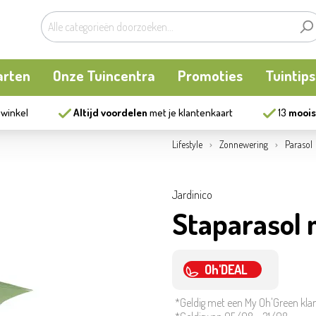
arten
Onze Tuincentra
Promoties
Tuintips
 winkel
Altijd voordelen
met je klantenkaart
13
moois
planten
oken
Buitenplanten
Knaagdieren
Kookatelier
Lifestyle
Zonnewering
Parasol
m
en en allerlei
Bollen en zaden
Vijver
Zonnewering
Jardinico
Staparasol 
tten
Tuininrichting
Homewear
eren
eelgoed
Bestrijding
Oh'DEAL
*Geldig met een My Oh'Green kla
ues
Kweekaccessoires