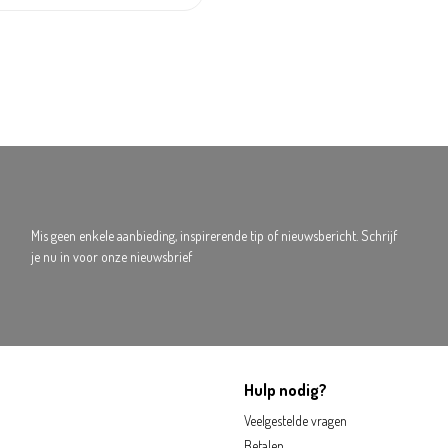
Mis geen enkele aanbieding, inspirerende tip of nieuwsbericht. Schrijf
je nu in voor onze nieuwsbrief
Hulp nodig?
Veelgestelde vragen
Betalen