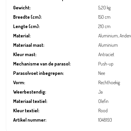
Gewicht:
5,20 kg
Breedte (cm):
150 cm
Lengte (cm):
210 cm
Material:
Aluminium, Ander
Materiaal mast:
Aluminium
Kleur mast:
Antraciet
Mechanisme van de parasol:
Push-up
Parasolvoet inbegrepen:
Nee
Vorm:
Rechthoekig
Weerbestendig:
Ja
Materiaal textiel:
Olefin
Kleur textiel:
Rood
Artikel nummer:
1048193