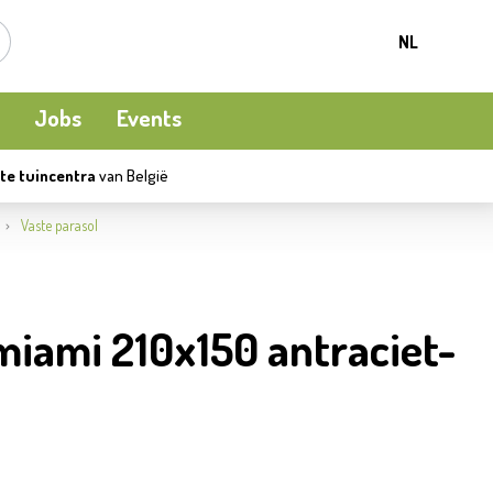
NL
Jobs
Events
te tuincentra
van België
Kamerplanten
Kooi-en natuurvogels
Terrasverwarming
Vaste parasol
Meststoffen en bodemverbetering
Ecocheques
Waterpret
miami 210x150 antraciet-
Beschermen
Apéro moment
Kledij