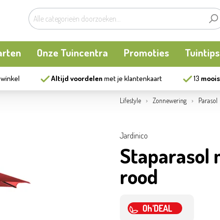
arten
Onze Tuincentra
Promoties
Tuintips
 winkel
Altijd voordelen
met je klantenkaart
13
moois
planten
oken
Buitenplanten
Knaagdieren
Kookatelier
Lifestyle
Zonnewering
Parasol
m
en en allerlei
Bollen en zaden
Vijver
Zonnewering
Jardinico
Staparasol 
tten
Tuininrichting
Homewear
rood
eren
eelgoed
Bestrijding
Oh'DEAL
ues
Kweekaccessoires