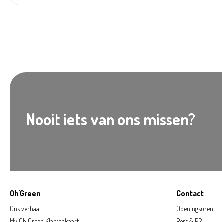
Nooit iets van ons missen?
Oh'Green
Contact
Ons verhaal
Openingsuren
My Oh'Green Klantenkaart
Pers & PR