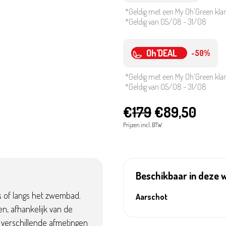
*Geldig met een My Oh'Green kla
*Geldig van 05/08 - 31/08
Oh'DEAL
-50%
*Geldig met een My Oh'Green kla
*Geldig van 05/08 - 31/08
€
179
€89,50
Prijzen incl. BTW
Beschikbaar in deze 
as of langs het zwembad.
Aarschot
n, afhankelijk van de
s verschillende afmetingen