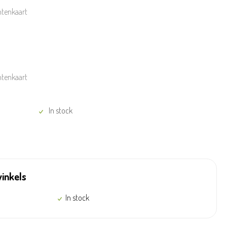
ntenkaart
ntenkaart
In stock
winkels
In stock